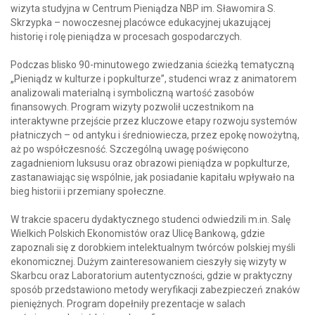
wizyta studyjna w Centrum Pieniądza NBP im. Sławomira S.
Skrzypka – nowoczesnej placówce edukacyjnej ukazującej
historię i rolę pieniądza w procesach gospodarczych.
Podczas blisko 90-minutowego zwiedzania ścieżką tematyczną
„Pieniądz w kulturze i popkulturze”, studenci wraz z animatorem
analizowali materialną i symboliczną wartość zasobów
finansowych. Program wizyty pozwolił uczestnikom na
interaktywne przejście przez kluczowe etapy rozwoju systemów
płatniczych – od antyku i średniowiecza, przez epokę nowożytną,
aż po współczesność. Szczególną uwagę poświęcono
zagadnieniom luksusu oraz obrazowi pieniądza w popkulturze,
zastanawiając się wspólnie, jak posiadanie kapitału wpływało na
bieg historii i przemiany społeczne.
W trakcie spaceru dydaktycznego studenci odwiedzili m.in. Salę
Wielkich Polskich Ekonomistów oraz Ulicę Bankową, gdzie
zapoznali się z dorobkiem intelektualnym twórców polskiej myśli
ekonomicznej. Dużym zainteresowaniem cieszyły się wizyty w
Skarbcu oraz Laboratorium autentyczności, gdzie w praktyczny
sposób przedstawiono metody weryfikacji zabezpieczeń znaków
pieniężnych. Program dopełniły prezentacje w salach