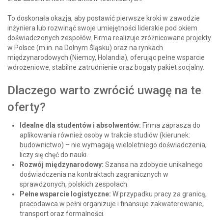
To doskonała okazja, aby postawić pierwsze kroki w zawodzie
inżyniera lub rozwinąć swoje umiejętności liderskie pod okiem
doświadczonych zespołów. Firma realizuje zróżnicowane projekty
w Polsce (m.in. na Dolnym Śląsku) oraz na rynkach
międzynarodowych (Niemcy, Holandia), oferując pełne wsparcie
wdrożeniowe, stabilne zatrudnienie oraz bogaty pakiet socjalny.
Dlaczego warto zwrócić uwagę na te
oferty?
Idealne dla studentów i absolwentów:
Firma zaprasza do
aplikowania również osoby w trakcie studiów (kierunek:
budownictwo) – nie wymagają wieloletniego doświadczenia,
liczy się chęć do nauki.
Rozwój międzynarodowy:
Szansa na zdobycie unikalnego
doświadczenia na kontraktach zagranicznych w
sprawdzonych, polskich zespołach.
Pełne wsparcie logistyczne:
W przypadku pracy za granicą,
pracodawca w pełni organizuje i finansuje zakwaterowanie,
transport oraz formalności.