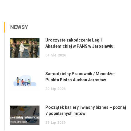
NEWSY
Uroczyste zakończenie Legii
Akademickiej w PANS w Jarosławiu
04
Sie
2026
Samodzielny Pracownik / Menedżer
Punktu Bistro Auchan Jarosław
30
Lip
2026
Początek kariery i własny biznes – poznaj
7 popularnych mitów
29
Lip
2026