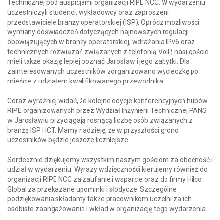
Technicznej pod auspicjami organizacji RIPE NCC. W wydarzeniu
uczestniczyli studenci, wykładowcy oraz zaproszeni
przedstawiciele branży operatorskiej (ISP). Oprócz możliwości
wymiany doświadczeń dotyczących najnowszych regulacji
obowiązujących w branży operatorskiej, wdrażania IPv6 oraz
technicznych rozwiązań związanych z telefonią VoIP, nasi goście
mieli także okazję lepiej poznać Jarosław i jego zabytki. Dla
zainteresowanych uczestników zorganizowano wycieczkę po
mieście z udziałem kwalifikowanego przewodnika.
Coraz wyraźniej widać, że kolejne edycje konferencyjnych hubów
RIPE organizowanych przez Wydział Inżynierii Technicznej PANS
w Jarosławiu przyciągają rosnącą liczbę osób związanych z
branżą ISP i ICT. Mamy nadzieję, że w przyszłości grono
uczestników będzie jeszcze liczniejsze.
Serdecznie dziękujemy wszystkim naszym gościom za obecność i
udział w wydarzeniu. Wyrazy wdzięczności kierujemy również do
organizacji RIPE NCC za zaufanie i wsparcie oraz do firmy Hilco
Global za przekazane upominki i słodycze. Szczególne
podziękowania składamy także pracownikom uczelni za ich
osobiste zaangażowanie i wkład w organizację tego wydarzenia.