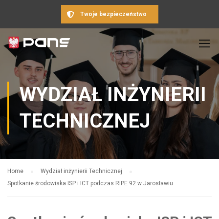
Twoje bezpieczeństwo
WYDZIAŁ INŻYNIERII
TECHNICZNEJ
Home
Wydział inżynierii Technicznej
Spotkanie środowiska ISP i ICT podczas RIPE 92 w Jarosławiu