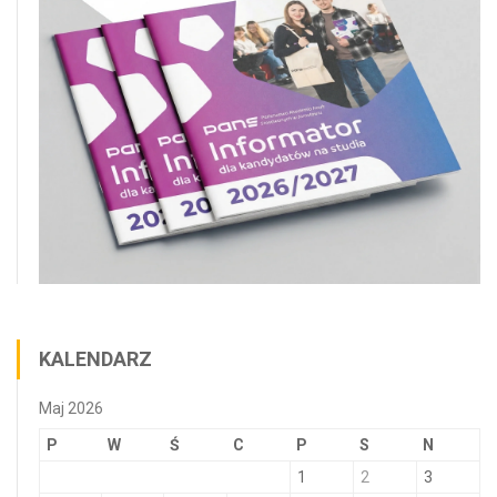
KALENDARZ
Maj 2026
P
W
Ś
C
P
S
N
1
2
3