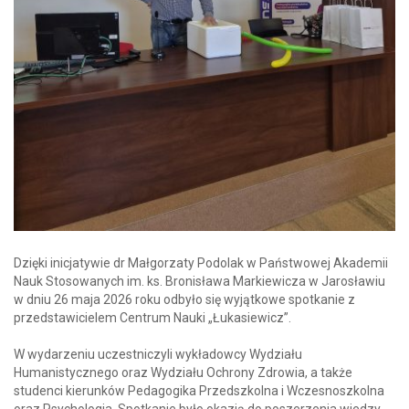
Dzięki inicjatywie dr Małgorzaty Podolak w Państwowej Akademii
Nauk Stosowanych im. ks. Bronisława Markiewicza w Jarosławiu
w dniu 26 maja 2026 roku odbyło się wyjątkowe spotkanie z
przedstawicielem Centrum Nauki „Łukasiewicz”.
W wydarzeniu uczestniczyli wykładowcy Wydziału
Humanistycznego oraz Wydziału Ochrony Zdrowia, a także
studenci kierunków Pedagogika Przedszkolna i Wczesnoszkolna