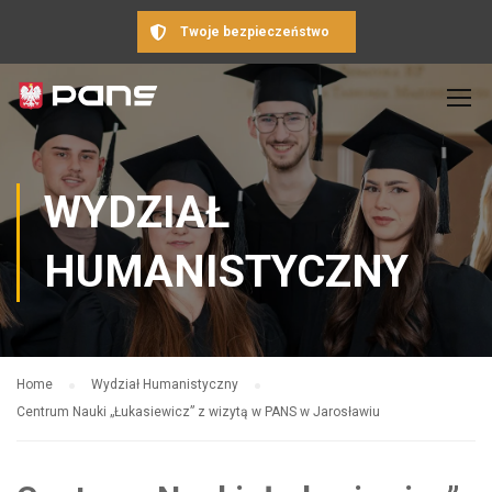
Twoje bezpieczeństwo
WYDZIAŁ
HUMANISTYCZNY
Home
Wydział Humanistyczny
Centrum Nauki „Łukasiewicz” z wizytą w PANS w Jarosławiu