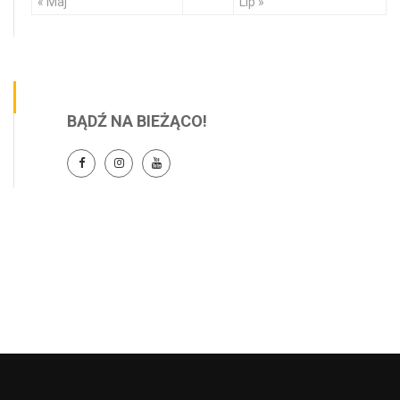
« Maj
Lip »
BĄDŹ NA BIEŻĄCO!