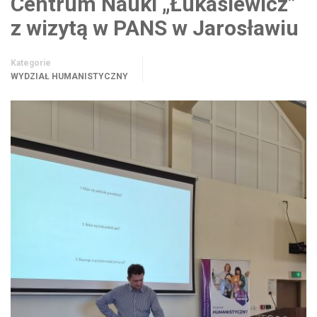
Centrum Nauki „Łukasiewicz”
z wizytą w PANS w Jarosławiu
Kategorie
WYDZIAŁ HUMANISTYCZNY