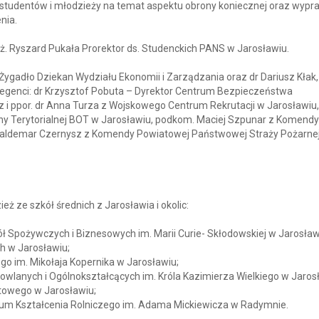
studentów i młodzieży na temat aspektu obrony koniecznej oraz wypr
nia.
nż. Ryszard Pukała Prorektor ds. Studenckich PANS w Jarosławiu.
-Żygadło Dziekan Wydziału Ekonomii i Zarządzania oraz dr Dariusz Kłak,
legenci: dr Krzysztof Pobuta – Dyrektor Centrum Bezpieczeństwa
i ppor. dr Anna Turza z Wojskowego Centrum Rekrutacji w Jarosławiu,
ony Terytorialnej BOT w Jarosławiu, podkom. Maciej Szpunar z Komendy
r Waldemar Czernysz z Komendy Powiatowej Państwowej Straży Pożarne
eż ze szkół średnich z Jarosławia i okolic:
ł Spożywczych i Biznesowych im. Marii Curie- Skłodowskiej w Jarosław
h w Jarosławiu;
ego im. Mikołaja Kopernika w Jarosławiu;
wlanych i Ogólnokształcących im. Króla Kazimierza Wielkiego w Jaros
towego w Jarosławiu;
um Kształcenia Rolniczego im. Adama Mickiewicza w Radymnie.