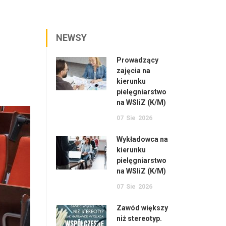
NEWSY
Prowadzący
zajęcia na
kierunku
pielęgniarstwo
na WSIiZ (K/M)
07
Sie
2026
Wykładowca na
kierunku
pielęgniarstwo
na WSIiZ (K/M)
07
Sie
2026
Zawód większy
niż stereotyp.