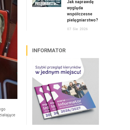
Jak naprawdę
wygląda
współczesne
pielęgniarstwo?
07
Sie
2026
INFORMATOR
ego
iałające