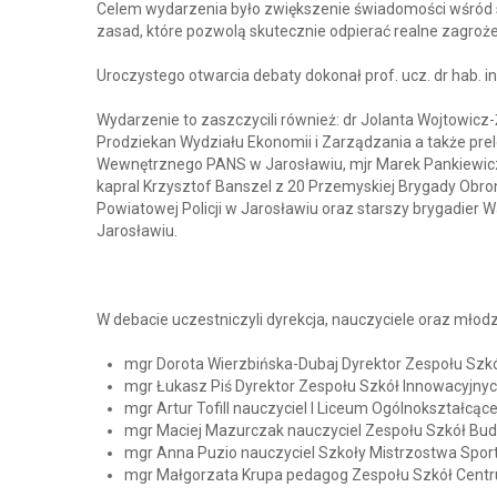
Celem wydarzenia było zwiększenie świadomości wśród 
zasad, które pozwolą skutecznie odpierać realne zagroże
Uroczystego otwarcia debaty dokonał prof. ucz. dr hab. i
Wydarzenie to zaszczycili również: dr Jolanta Wojtowicz
Prodziekan Wydziału Ekonomii i Zarządzania a także pre
Wewnętrznego PANS w Jarosławiu, mjr Marek Pankiewicz 
kapral Krzysztof Banszel z 20 Przemyskiej Brygady Obr
Powiatowej Policji w Jarosławiu oraz starszy brygadie
Jarosławiu.
W debacie uczestniczyli dyrekcja, nauczyciele oraz młodzi
mgr Dorota Wierzbińska-Dubaj Dyrektor Zespołu Szkó
mgr Łukasz Piś Dyrektor Zespołu Szkół Innowacyjnyc
mgr Artur Tofill nauczyciel I Liceum Ogólnokształcąc
mgr Maciej Mazurczak nauczyciel Zespołu Szkół Budo
mgr Anna Puzio nauczyciel Szkoły Mistrzostwa Spor
mgr Małgorzata Krupa pedagog Zespołu Szkół Centr