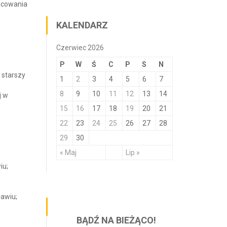
acowania
KALENDARZ
Czerwiec 2026
P
W
Ś
C
P
S
N
 starszy
1
2
3
4
5
6
7
8
9
10
11
12
13
14
j w
15
16
17
18
19
20
21
22
23
24
25
26
27
28
29
30
« Maj
Lip »
iu;
ławiu;
BĄDŹ NA BIEŻĄCO!