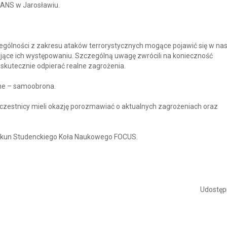
PANS w Jarosławiu.
ególności z zakresu ataków terrorystycznych mogące pojawić się w n
ające ich występowaniu. Szczególną uwagę zwrócili na konieczność
skutecznie odpierać realne zagrożenia.
lne – samoobrona.
 uczestnicy mieli okazję porozmawiać o aktualnych zagrożeniach oraz
iekun Studenckiego Koła Naukowego FOCUS.
Udostępn