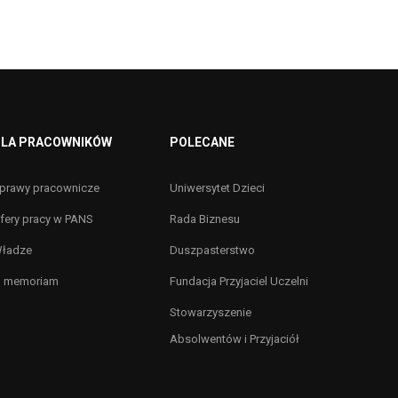
LA PRACOWNIKÓW
POLECANE
prawy pracownicze
Uniwersytet Dzieci
fery pracy w PANS
Rada Biznesu
ładze
Duszpasterstwo
n memoriam
Fundacja Przyjaciel Uczelni
Stowarzyszenie
Absolwentów i Przyjaciół