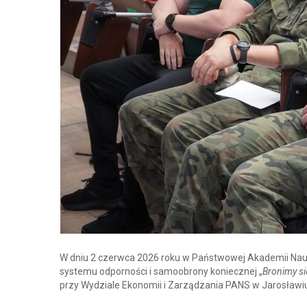
W dniu 2 czerwca 2026 roku w Państwowej Akademii Nau
systemu odporności i samoobrony koniecznej „
Bronimy si
przy Wydziale Ekonomii i Zarządzania PANS w Jarosławi