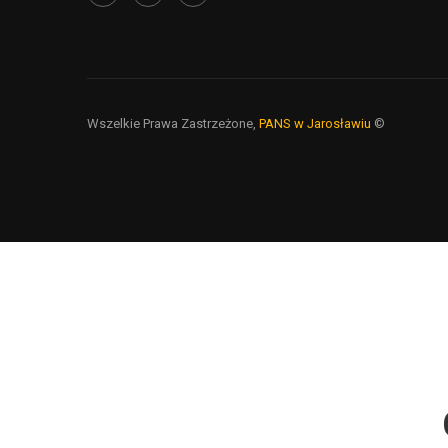
Wszelkie Prawa Zastrzeżone,
PANS w Jarosławiu
©