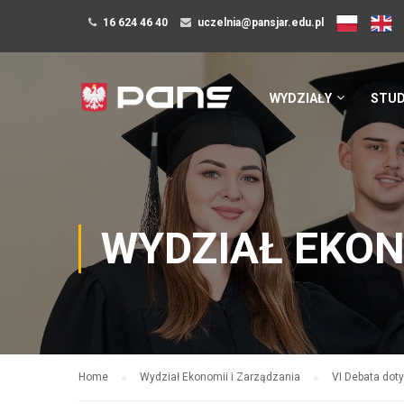
16 624 46 40
uczelnia@pansjar.edu.pl
WYDZIAŁY
STUD
WYDZIAŁ EKON
Home
Wydział Ekonomii i Zarządzania
VI Debata dot