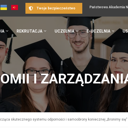
Państwowa Akademia Na
Twoje bezpieczeństwo
IA
REKRUTACJA
UCZELNIA
E-UCZELNIA
US
OMII I ZARZĄDZANI
ycząca skutecznego systemu odporności i samoobrony koniecznej „Bronimy się”