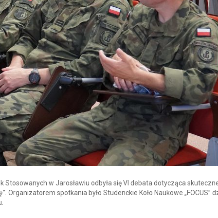
k Stosowanych w Jarosławiu odbyła się VI debata dotycząca skuteczn
ę”.
Organizatorem spotkania było Studenckie Koło Naukowe „FOCUS” dz
u.