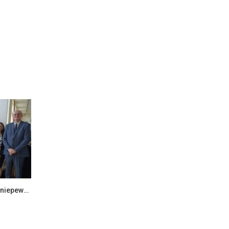
Ekonomia i zarządzanie w dobie niepewności – konferencja naukowa