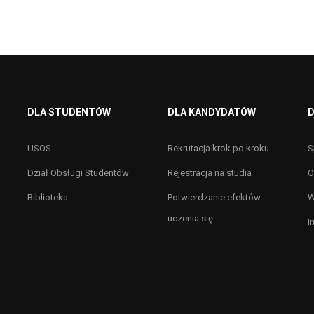
DLA STUDENTÓW
DLA KANDYDATÓW
D
USOS
Rekrutacja krok po kroku
S
Dział Obsługi Studentów
Rejestracja na studia
O
Biblioteka
Potwierdzanie efektów
W
uczenia się
I