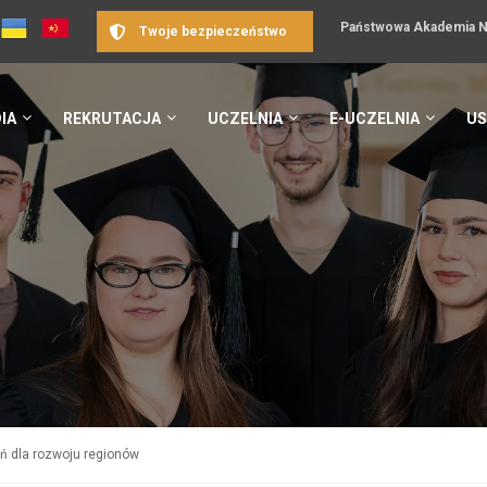
Państwowa Akademia Na
Twoje bezpieczeństwo
IA
REKRUTACJA
UCZELNIA
E-UCZELNIA
US
eń dla rozwoju regionów