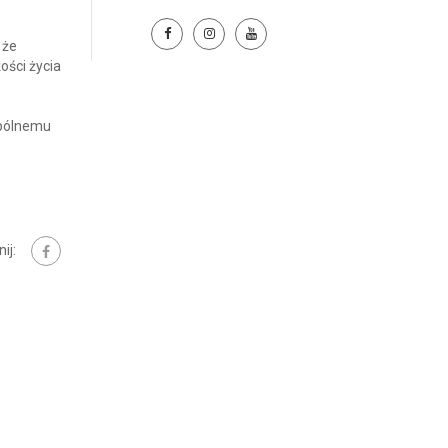
 że
ości życia
spólnemu
ij: