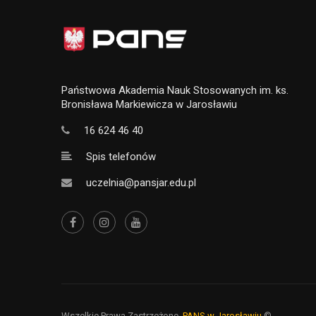
Państwowa Akademia Nauk Stosowanych im. ks.
Bronisława Markiewicza w Jarosławiu
16 624 46 40
Spis telefonów
uczelnia@pansjar.edu.pl
Wszelkie Prawa Zastrzeżone,
PANS w Jarosławiu
©