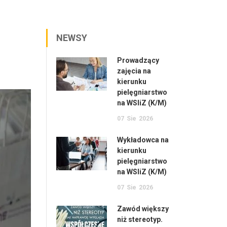
NEWSY
Prowadzący
zajęcia na
kierunku
pielęgniarstwo
na WSIiZ (K/M)
07
Sie
2026
Wykładowca na
kierunku
pielęgniarstwo
na WSIiZ (K/M)
07
Sie
2026
Zawód większy
niż stereotyp.