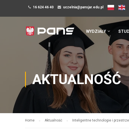
16 624 46 40
uczelnia@pansjar.edu.pl
WYDZIAŁY
STUD
AKTUALNOŚĆ
Home
Aktualność
Inteligentne technologie i przestrz