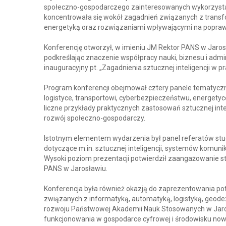
społeczno-gospodarczego zainteresowanych wykorzysta
koncentrowała się wokół zagadnień związanych z transfo
energetyką oraz rozwiązaniami wpływającymi na popraw
Konferencję otworzył, w imieniu JM Rektor PANS w Jarosł
podkreślając znaczenie współpracy nauki, biznesu i admi
inauguracyjny pt. „Zagadnienia sztucznej inteligencji w p
Program konferencji obejmował cztery panele tematycz
logistyce, transportowi, cyberbezpieczeństwu, energetyc
liczne przykłady praktycznych zastosowań sztucznej int
rozwój społeczno-gospodarczy.
Istotnym elementem wydarzenia był panel referatów stu
dotyczące m.in. sztucznej inteligencji, systemów komunika
Wysoki poziom prezentacji potwierdził zaangażowanie 
PANS w Jarosławiu.
Konferencja była również okazją do zaprezentowania po
związanych z informatyką, automatyką, logistyką, geodez
rozwoju Państwowej Akademii Nauk Stosowanych w Jaros
funkcjonowania w gospodarce cyfrowej i środowisku now