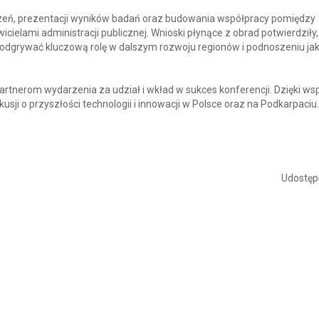
eń, prezentacji wyników badań oraz budowania współpracy pomiędzy
ielami administracji publicznej. Wnioski płynące z obrad potwierdziły,
ą odgrywać kluczową rolę w dalszym rozwoju regionów i podnoszeniu jak
rtnerom wydarzenia za udział i wkład w sukces konferencji. Dzięki w
ji o przyszłości technologii i innowacji w Polsce oraz na Podkarpaciu.
Udostępn