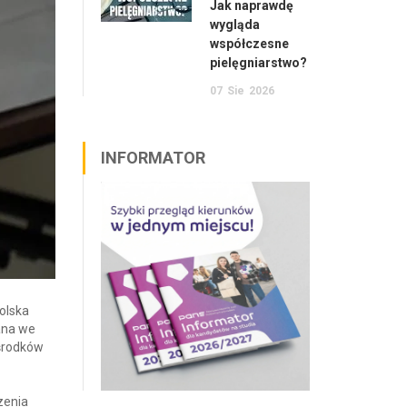
Jak naprawdę
wygląda
współczesne
pielęgniarstwo?
07
Sie
2026
INFORMATOR
olska
ana we
środków
zenia