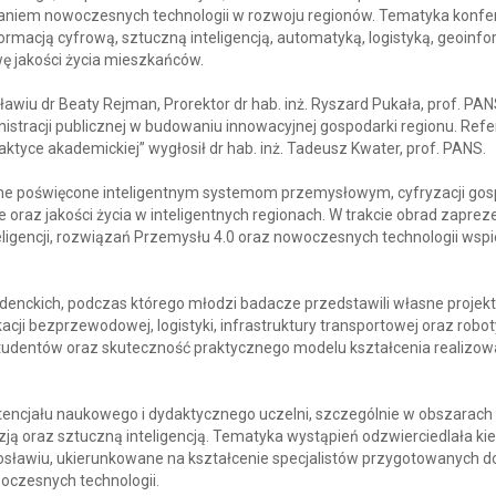
niem nowoczesnych technologii w rozwoju regionów. Tematyka konfer
rmacją cyfrową, sztuczną inteligencją, automatyką, logistyką, geoinfo
ę jakości życia mieszkańców.
awiu dr Beaty Rejman, Prorektor dr hab. inż. Ryszard Pukała, prof. PAN
nistracji publicznej w budowaniu innowacyjnej gospodarki regionu. Refe
raktyce akademickiej” wygłosił dr hab. inż. Tadeusz Kwater, prof. PANS.
ne poświęcone inteligentnym systemom przemysłowym, cyfryzacji gos
e oraz jakości życia w inteligentnych regionach. W trakcie obrad zapr
eligencji, rozwiązań Przemysłu 4.0 oraz nowoczesnych technologii wspi
denckich, podczas którego młodzi badacze przedstawili własne projek
cji bezprzewodowej, logistyki, infrastruktury transportowej oraz robot
studentów oraz skuteczność praktycznego modelu kształcenia realizo
tencjału naukowego i dydaktycznego uczelni, szczególnie w obszarach
ją oraz sztuczną inteligencją. Tematyka wystąpień odzwierciedlała kie
ławiu, ukierunkowane na kształcenie specjalistów przygotowanych d
oczesnych technologii.