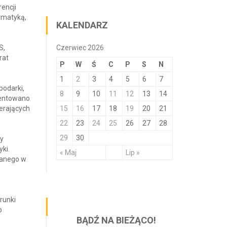
encji
rmatyką,
KALENDARZ
S,
Czerwiec 2026
rat
P
W
Ś
C
P
S
N
1
2
3
4
5
6
7
podarki,
8
9
10
11
12
13
14
ezentowano
erających
15
16
17
18
19
20
21
22
23
24
25
26
27
28
29
30
ty
yki.
« Maj
Lip »
wanego w
runki
o
BĄDŹ NA BIEŻĄCO!