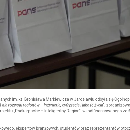
nych im. ks. Bronisława Markiewicza w Jarosławiu odbyła się Ogólnop
ń dla rozwoju regionów – inżynieria, cyfryzacja i jakość życia
”, zorganizow
ektu „Podkarpackie – Inteligentny Region”, współfinansowanego ze 
ukowego, ekspertów branżowych, studentów oraz reprezentantów otoc