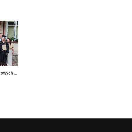
Zakończenie egzaminów dyplomowych na Wydziale Ekonomii i Zarządzania