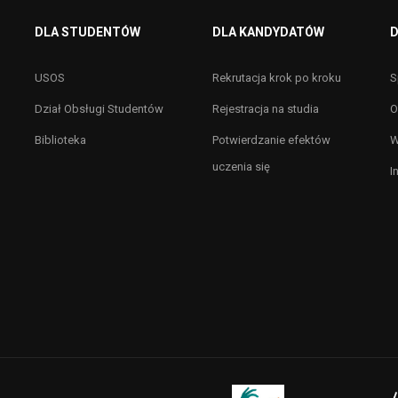
DLA STUDENTÓW
DLA KANDYDATÓW
D
USOS
Rekrutacja krok po kroku
S
Dział Obsługi Studentów
Rejestracja na studia
O
Biblioteka
Potwierdzanie efektów
W
uczenia się
I