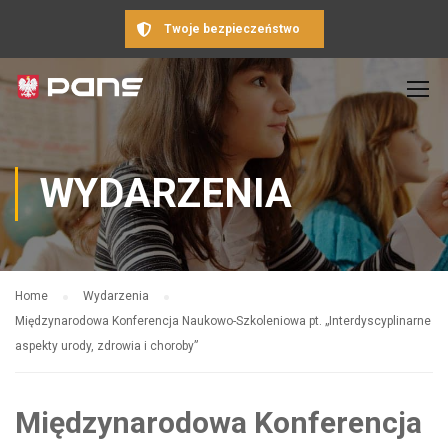
Twoje bezpieczeństwo
WYDARZENIA
Home
Wydarzenia
Międzynarodowa Konferencja Naukowo-Szkoleniowa pt. „Interdyscyplinarne
aspekty urody, zdrowia i choroby”
Międzynarodowa Konferencja