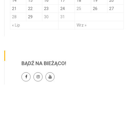
14
15
16
17
18
19
20
21
22
23
24
25
26
27
28
29
30
31
« Lip
Wrz »
BĄDŹ NA BIEŻĄCO!