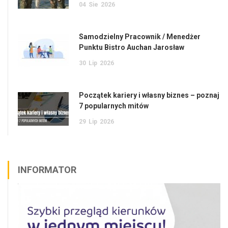
04
Sie
2026
Samodzielny Pracownik / Menedżer
Punktu Bistro Auchan Jarosław
30
Lip
2026
Początek kariery i własny biznes – poznaj
7 popularnych mitów
29
Lip
2026
INFORMATOR