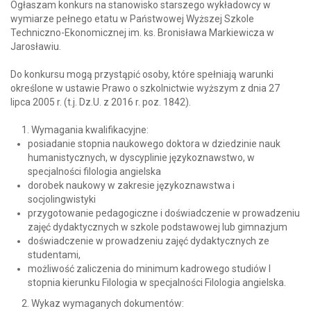
Ogłaszam konkurs na stanowisko starszego wykładowcy w
wymiarze pełnego etatu w Państwowej Wyższej Szkole
Techniczno-Ekonomicznej im. ks. Bronisława Markiewicza w
Jarosławiu.
Do konkursu mogą przystąpić osoby, które spełniają warunki
określone w ustawie Prawo o szkolnictwie wyższym z dnia 27
lipca 2005 r. (t.j. Dz.U. z 2016 r. poz. 1842).
Wymagania kwalifikacyjne:
posiadanie stopnia naukowego doktora w dziedzinie nauk
humanistycznych, w dyscyplinie językoznawstwo, w
specjalności filologia angielska
dorobek naukowy w zakresie językoznawstwa i
socjolingwistyki
przygotowanie pedagogiczne i doświadczenie w prowadzeniu
zajęć dydaktycznych w szkole podstawowej lub gimnazjum
doświadczenie w prowadzeniu zajęć dydaktycznych ze
studentami,
możliwość zaliczenia do minimum kadrowego studiów I
stopnia kierunku Filologia w specjalności Filologia angielska.
Wykaz wymaganych dokumentów: