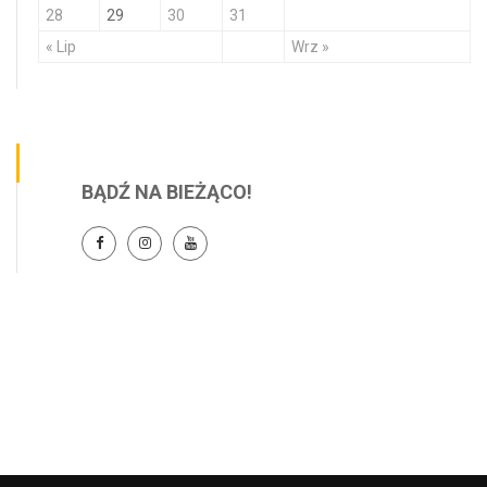
28
29
30
31
« Lip
Wrz »
BĄDŹ NA BIEŻĄCO!