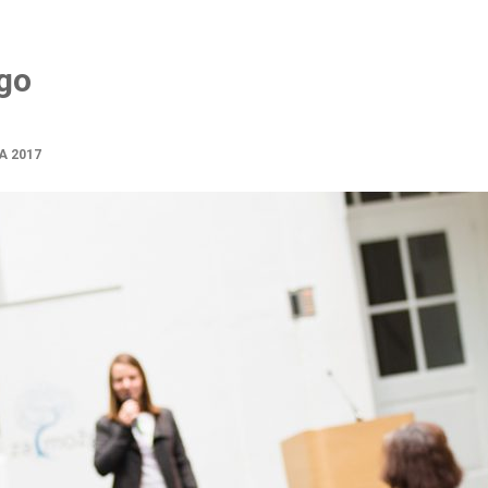
ego
A 2017