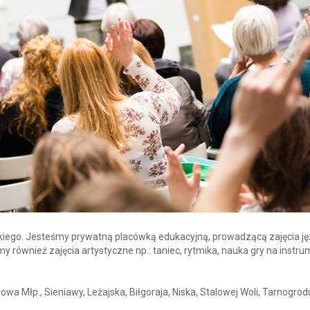
skiego. Jesteśmy prywatną placówką edukacyjną, prowadzącą zajęcia j
my również zajęcia artystyczne np.: taniec, rytmika, nauka gry na instru
wa Młp., Sieniawy, Leżajska, Biłgoraja, Niska, Stalowej Woli, Tarnogrod