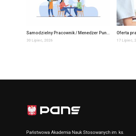
Samodzielny Pracownik / Menedżer Punktu Bistro Auchan Jarosław
30 Lipiec, 2026
17 Lipiec, 
Państwowa Akademia Nauk Stosowanych im. ks.