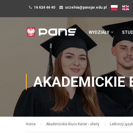
16 624 46 40
uczelnia@pansjar.edu.pl
WYDZIAŁY
STUD
AKADEMICKIE 
Home
Akademickie Biuro Karier - oferty
Lektorzy języ