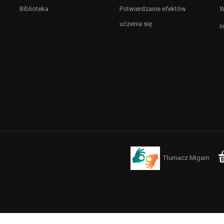
Biblioteka
Potwierdzanie efektów
W
uczenia się
I
Tłumacz Migam