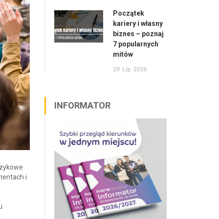
Początek
kariery i własny
biznes – poznaj
7 popularnych
mitów
29
Lip
2026
INFORMATOR
ęzykowe
mentach i
u