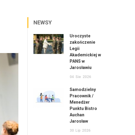
NEWSY
Uroczyste
zakończenie
Legii
Akademickiej w
PANS w
Jarosławiu
04
Sie
2026
Samodzielny
Pracownik /
Menedżer
Punktu Bistro
Auchan
Jarosław
30
Lip
2026