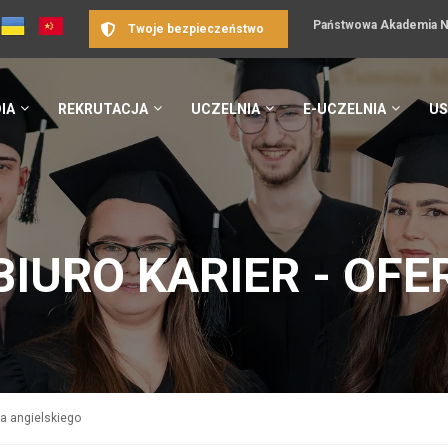
Państwowa Akademia Na
Twoje bezpieczeństwo
IA
REKRUTACJA
UCZELNIA
E-UCZELNIA
US
BIURO KARIER - OFE
ka angielskiego