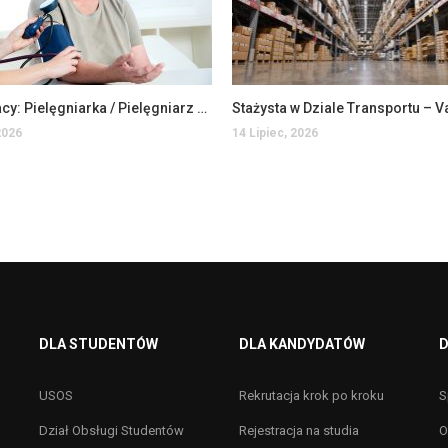
Oferta pracy: Pielęgniarka / Pielęgniarz w Domu Pomocy Społecznej
2026
14 Lipiec, 2026
DLA STUDENTÓW
DLA KANDYDATÓW
D
USOS
Rekrutacja krok po kroku
S
Dział Obsługi Studentów
Rejestracja na studia
O