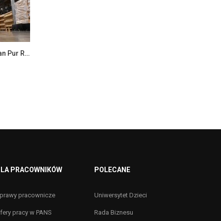
Stażysta w Dziale Transportu – Van Pur Rakszawa
LA PRACOWNIKÓW
POLECANE
prawy pracownicze
Uniwersytet Dzieci
fery pracy w PANS
Rada Biznesu