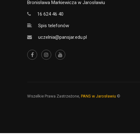
Bronisława Markiewicza w Jarosławiu
16 624 46 40
Spis telefonów
uczelnia@pansjar.edu.pl
Wszelkie Prawa Zastrzeżone,
PANS w Jarosławiu
©