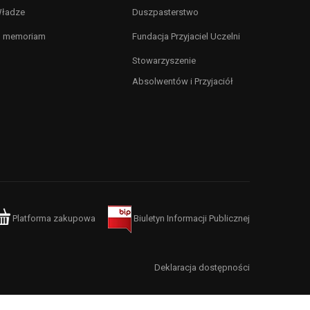
ładze
Duszpasterstwo
n memoriam
Fundacja Przyjaciel Uczelni
Stowarzyszenie
Absolwentów i Przyjaciół
Platforma zakupowa
Biuletyn Informacji Publicznej
Deklaracja dostępności