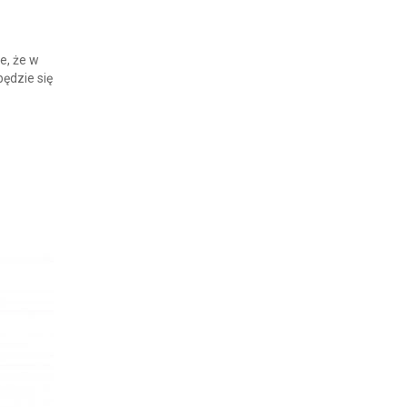
e, że w
będzie się