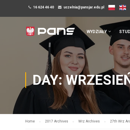
16 624 46 40
uczelnia@pansjar.edu.pl
WYDZIAŁY
STUD
DAY: WRZESIEŃ
Home
2017 Archives
Wrz Archives
27th Wrz Ar