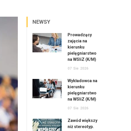
NEWSY
Prowadzący
zajęcia na
kierunku
pielęgniarstwo
na WSIiZ (K/M)
07
Sie
2026
Wykładowca na
kierunku
pielęgniarstwo
na WSIiZ (K/M)
07
Sie
2026
Zawód większy
niż stereotyp.