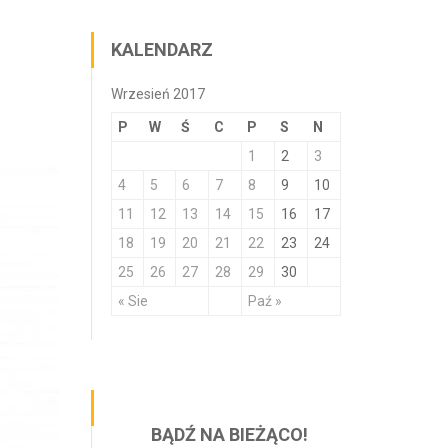
KALENDARZ
Wrzesień 2017
P
W
Ś
C
P
S
N
1
2
3
4
5
6
7
8
9
10
11
12
13
14
15
16
17
18
19
20
21
22
23
24
25
26
27
28
29
30
« Sie
Paź »
BĄDŹ NA BIEŻĄCO!