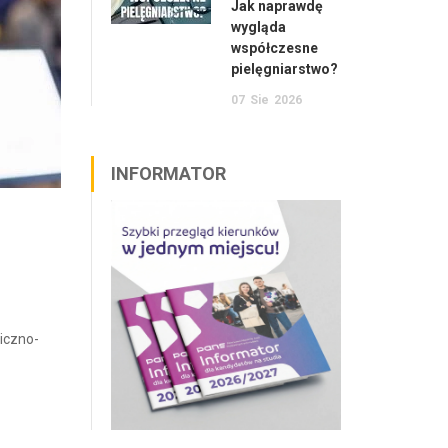
Jak naprawdę
wygląda
współczesne
pielęgniarstwo?
07
Sie
2026
INFORMATOR
iczno-