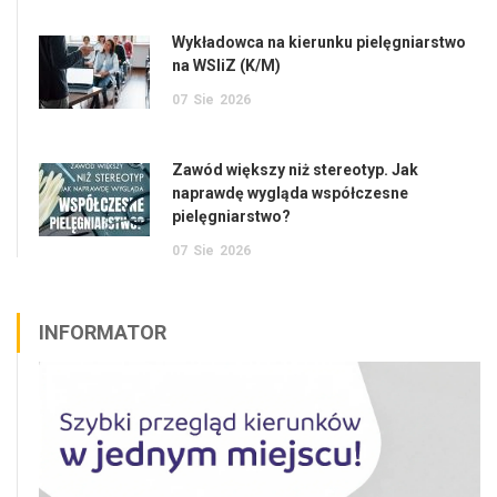
Wykładowca na kierunku pielęgniarstwo
na WSIiZ (K/M)
07
Sie
2026
Zawód większy niż stereotyp. Jak
naprawdę wygląda współczesne
pielęgniarstwo?
07
Sie
2026
INFORMATOR