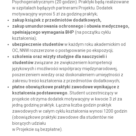
Psychogeriatrycznym (20 godzin). Praktyki będą realizowane
w szpitalach będących partnerami Projektu. Dodatek
motywacyjny wynosi 5 zł za godzinę praktyk;
zakup książek z przedmiotów dodatkowych,
zakup umundurowania ochronnego i obuwia medycznego,
spełniającego wymagania BHP
(na początku cyklu
kształcenia);
ubezpieczenie studentów
w każdym roku akademickim od
OC, NNW rozszerzone o postępowanie po ekspozycji;
szkolenia oraz wizyty studyjne dla nauczycieli i
studentów
związane ze zwiększeniem kompetencji
językowych i możliwości współpracy międzynarodowej,
poszerzeniem wiedzy oraz doskonaleniem umiejętności z
zakresu treści kształcenia z przedmiotów dodatkowych;
płatne obowiązkowe praktyki zawodowe wynikające z
kształcenia podstawowego.
Student uczestniczący w
projekcie otrzyma dodatek motywacyjny w kwocie 3 zł za
jedną godzinę praktyk. Łączna liczba godzin praktyk
zawodowych w całym cyklu kształcenia wynosi 1200 godzin
(obowiązkowe praktyki zawodowe dla studentów nie
biorących udziału
w Projekcie są bezpłatne).