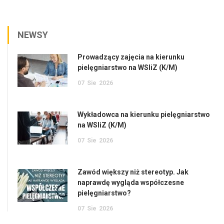
NEWSY
Prowadzący zajęcia na kierunku
pielęgniarstwo na WSIiZ (K/M)
07
Sie
2026
Wykładowca na kierunku pielęgniarstwo
na WSIiZ (K/M)
07
Sie
2026
Zawód większy niż stereotyp. Jak
naprawdę wygląda współczesne
pielęgniarstwo?
07
Sie
2026