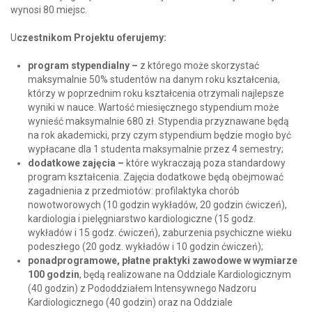
wynosi 80 miejsc.
U
czestnikom Projektu oferujemy:
program stypendialny –
z którego może skorzystać
maksymalnie 50% studentów na danym roku kształcenia,
którzy w poprzednim roku kształcenia otrzymali najlepsze
wyniki w nauce. Wartość miesięcznego stypendium może
wynieść maksymalnie 680 zł. Stypendia przyznawane będą
na rok akademicki, przy czym stypendium będzie mogło być
wypłacane dla 1 studenta maksymalnie przez 4 semestry;
dodatkowe zajęcia –
które wykraczają poza standardowy
program kształcenia. Zajęcia dodatkowe będą obejmować
zagadnienia z przedmiotów: profilaktyka chorób
nowotworowych (10 godzin wykładów, 20 godzin ćwiczeń),
kardiologia i pielęgniarstwo kardiologiczne (15 godz.
wykładów i 15 godz. ćwiczeń), zaburzenia psychiczne wieku
podeszłego (20 godz. wykładów i 10 godzin ćwiczeń);
ponadprogramowe, płatne praktyki zawodowe w wymiarze
100 godzin
, będą realizowane na Oddziale Kardiologicznym
(40 godzin) z Pododdziałem Intensywnego Nadzoru
Kardiologicznego (40 godzin) oraz na Oddziale