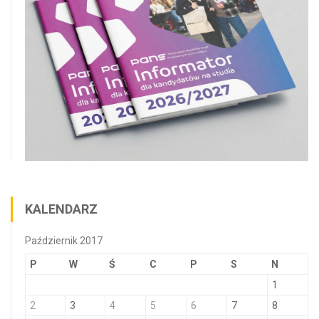
KALENDARZ
Październik 2017
P
W
Ś
C
P
S
N
1
2
3
4
5
6
7
8