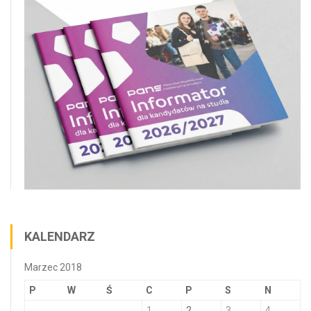
KALENDARZ
Marzec 2018
P
W
Ś
C
P
S
N
1
2
3
4