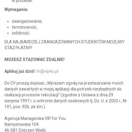
w procesie.
Wymagania:
zaangażowanie,
terminowość,
solidność.
DLA NAJBARDZIEJ ZAANGAŻOWANYCH STUDENTÓW MOŻLIWY
STAŻ PŁATNY!
MOŻESZ STAŻOWAĆ ZDALNIE!
Aplikuj już dziś!:
hr@vip4u.pl
Do CV proszę dopisać ,,Wyrażam zgodę na przetwarzanie moich
danych zawartych w mojej aplikacji dla potrzeb niezbędnych do
realizacji procesów rekrutacji” (zgodnie z Ustawa z dnia 29
sierpnia 1997 r. o ochronie danych osobowych tj. Dz. U. z 2002 r., Nr
101, poz. 926, ze zm.).
Agencja Managerska VIP for You
Namysłowska 104
46-081 Dobrzeń Wielki