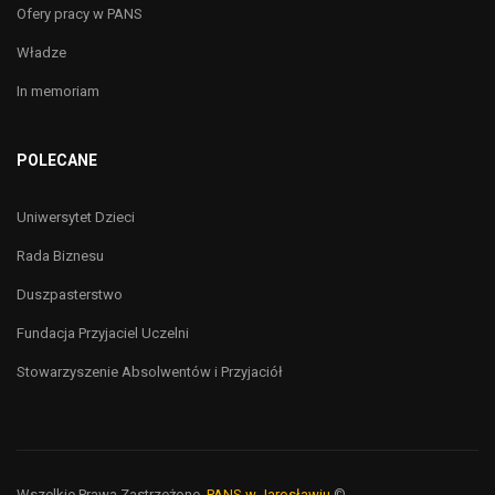
Ofery pracy w PANS
Władze
In memoriam
POLECANE
Uniwersytet Dzieci
Rada Biznesu
Duszpasterstwo
Fundacja Przyjaciel Uczelni
Stowarzyszenie Absolwentów i Przyjaciół
Wszelkie Prawa Zastrzeżone,
PANS w Jarosławiu
©