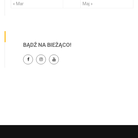
« Mar
Maj »
BĄDŹ NA BIEŻĄCO!