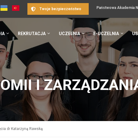
Państwowa Akademia Na
Twoje bezpieczeństwo
IA
REKRUTACJA
UCZELNIA
E-UCZELNIA
US
OMII I ZARZĄDZANI
cia dr Katarzyną Rawską