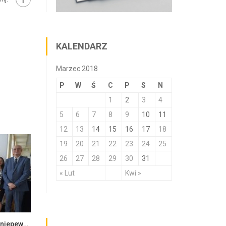
KALENDARZ
Marzec 2018
P
W
Ś
C
P
S
N
1
2
3
4
5
6
7
8
9
10
11
12
13
14
15
16
17
18
19
20
21
22
23
24
25
26
27
28
29
30
31
« Lut
Kwi »
Ekonomia i zarządzanie w dobie niepewności – konferencja naukowa