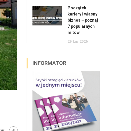
Początek
kariery i własny
biznes – poznaj
7 popularnych
mitów
29
Lip
2026
INFORMATOR
ij: