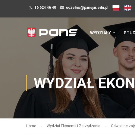
16 624 46 40
uczelnia@pansjar.edu.pl
WYDZIAŁY
STUD
WYDZIAŁ EKON
Home
Wydział Ekonomii i Zarządzania
Odwołane zaję