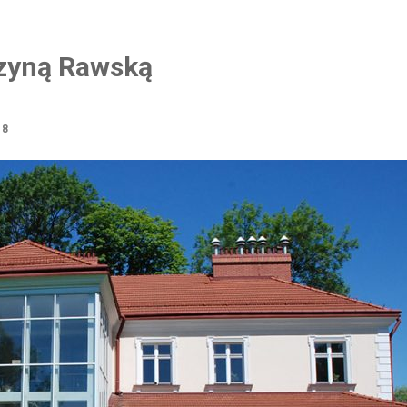
rzyną Rawską
18