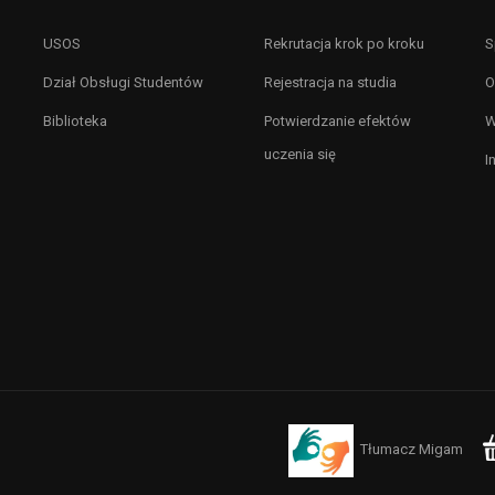
USOS
Rekrutacja krok po kroku
S
Dział Obsługi Studentów
Rejestracja na studia
O
Biblioteka
Potwierdzanie efektów
W
uczenia się
I
Tłumacz Migam