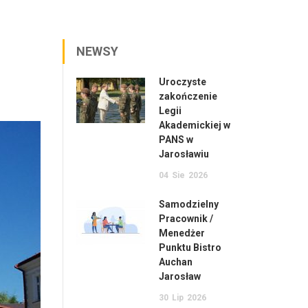
NEWSY
Uroczyste
zakończenie
Legii
Akademickiej w
PANS w
Jarosławiu
04
Sie
2026
Samodzielny
Pracownik /
Menedżer
Punktu Bistro
Auchan
Jarosław
30
Lip
2026