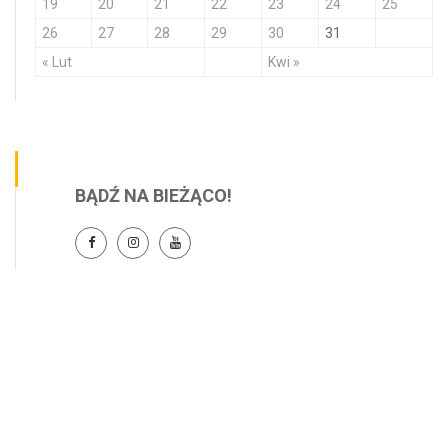
19
20
21
22
23
24
25
26
27
28
29
30
31
« Lut
Kwi »
BĄDŹ NA BIEŻĄCO!