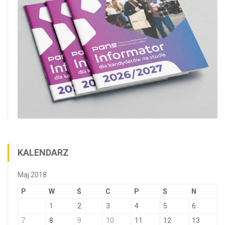
KALENDARZ
Maj 2018
P
W
Ś
C
P
S
N
1
2
3
4
5
6
7
8
9
10
11
12
13