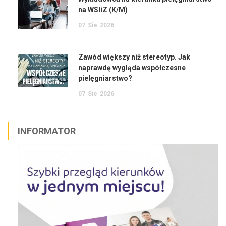
na WSIiZ (K/M)
07
Sie
2026
Zawód większy niż stereotyp. Jak
naprawdę wygląda współczesne
pielęgniarstwo?
07
Sie
2026
INFORMATOR