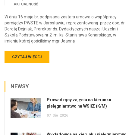
AKTUALNOŚĆ
W dniu 16 maja br. podpisana została umowa o współpracy
pomiędzy PWSTE w Jarosławiu, reprezentowaną przez doc. dr
Dorotę Dejniak, Prorektor ds. Dydaktycznych naszej Uczelni i
Szkołą Podstawową nr 2 im. ks. Stanisława Konarskiego, w
imieniu której gościliśmy mgr Joannę
CZYTAJ WIĘCEJ
NEWSY
Prowadzący zajęcia na kierunku
pielęgniarstwo na WSIiZ (K/M)
07
Sie
2026
Wykładowca na kierunku pielęgniarstwo