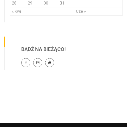
28
29
30
31
« Kwi
Cze »
BĄDŹ NA BIEŻĄCO!