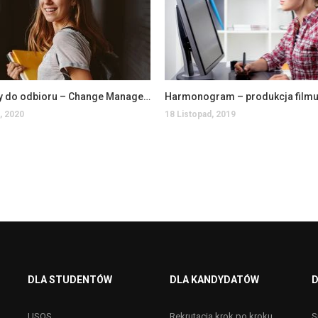
Certyfikaty do odbioru – Change Management
, 2020
18 Listopad, 2019
DLA STUDENTÓW
DLA KANDYDATÓW
D
USOS
Rekrutacja krok po kroku
S