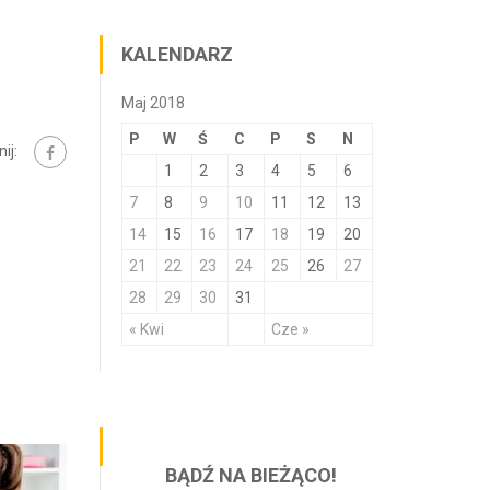
KALENDARZ
Maj 2018
P
W
Ś
C
P
S
N
ij:
1
2
3
4
5
6
7
8
9
10
11
12
13
14
15
16
17
18
19
20
21
22
23
24
25
26
27
28
29
30
31
« Kwi
Cze »
BĄDŹ NA BIEŻĄCO!