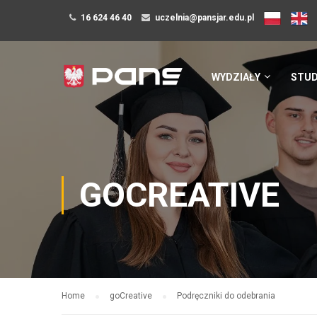
16 624 46 40
uczelnia@pansjar.edu.pl
WYDZIAŁY
STUD
GOCREATIVE
Home
goCreative
Podręczniki do odebrania