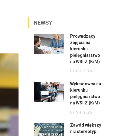
NEWSY
Prowadzący
zajęcia na
kierunku
pielęgniarstwo
na WSIiZ (K/M)
07
Sie
2026
Wykładowca na
kierunku
pielęgniarstwo
na WSIiZ (K/M)
07
Sie
2026
Zawód większy
niż stereotyp.