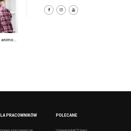
Harmonogram – produkcja filmu animowanego
LA PRACOWNIKÓW
POLECANE
prawy pracownicze
Uniwersytet Dzieci