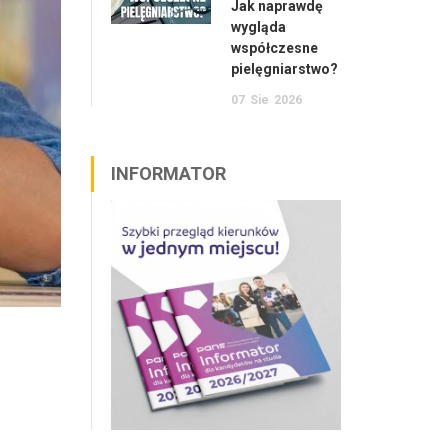
Jak naprawdę
wygląda
współczesne
pielęgniarstwo?
07
Sie
2026
INFORMATOR