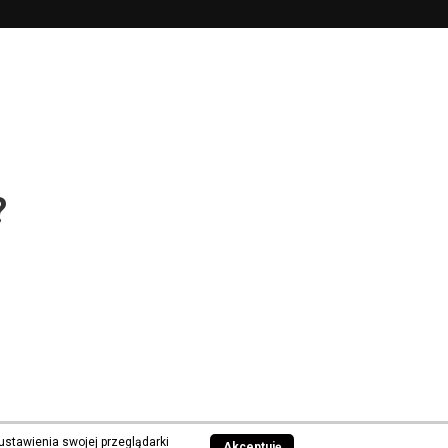
?
ustawienia swojej przeglądarki
Akceptuję