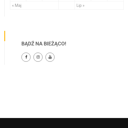
« Maj
Lip »
BĄDŹ NA BIEŻĄCO!