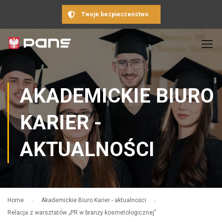
Twoje bezpieczeństwo
AKADEMICKIE BIURO
KARIER -
AKTUALNOŚCI
Home
Akademickie Biuro Karier - aktualności
Relacja z warsztatów „PR w branży kosmetologicznej”