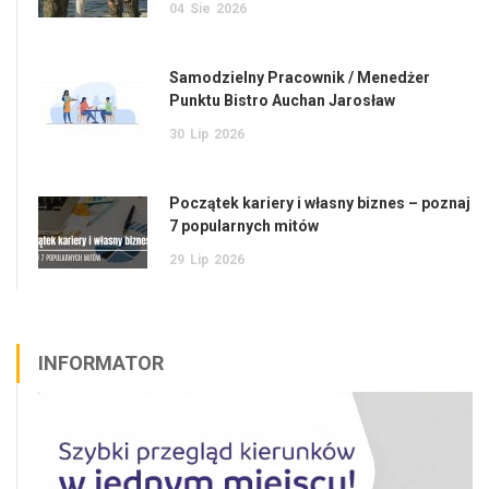
04
Sie
2026
Samodzielny Pracownik / Menedżer
Punktu Bistro Auchan Jarosław
30
Lip
2026
Początek kariery i własny biznes – poznaj
7 popularnych mitów
29
Lip
2026
INFORMATOR