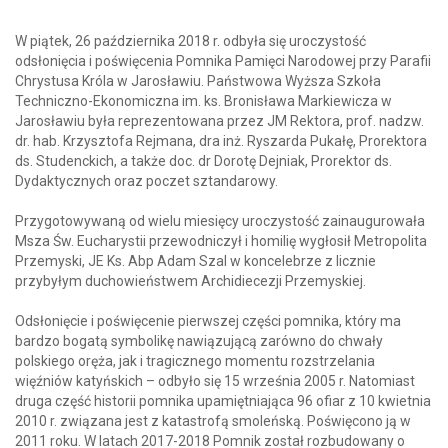
W piątek, 26 października 2018 r. odbyła się uroczystość
odsłonięcia i poświęcenia Pomnika Pamięci Narodowej przy Parafii
Chrystusa Króla w Jarosławiu. Państwowa Wyższa Szkoła
Techniczno-Ekonomiczna im. ks. Bronisława Markiewicza w
Jarosławiu była reprezentowana przez JM Rektora, prof. nadzw.
dr. hab. Krzysztofa Rejmana, dra inż. Ryszarda Pukałę, Prorektora
ds. Studenckich, a także doc. dr Dorotę Dejniak, Prorektor ds.
Dydaktycznych oraz poczet sztandarowy.
Przygotowywaną od wielu miesięcy uroczystość zainaugurowała
Msza Św. Eucharystii przewodniczył i homilię wygłosił Metropolita
Przemyski, JE Ks. Abp Adam Szal w koncelebrze z licznie
przybyłym duchowieństwem Archidiecezji Przemyskiej.
Odsłonięcie i poświęcenie pierwszej części pomnika, który ma
bardzo bogatą symbolikę nawiązującą zarówno do chwały
polskiego oręża, jak i tragicznego momentu rozstrzelania
więźniów katyńskich – odbyło się 15 września 2005 r. Natomiast
druga część historii pomnika upamiętniająca 96 ofiar z 10 kwietnia
2010 r. związana jest z katastrofą smoleńską. Poświęcono ją w
2011 roku. W latach 2017-2018 Pomnik został rozbudowany o