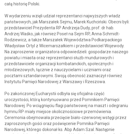
całą historię Polski.
W wydarzeniu wzięli udział reprezentanci najwyższych władz
państwowych, jak Marszałek Sejmu, Marek Kuchciński. Obecni byli:
przedstawiciel Prezydenta RP Andrzeja Dudy, prof. dr hab.
Andrzej Waśko, jak również Poseł na Sejm RP, Anna Schmidt-
Rodziewicz, a także Marszałek Województwa Podkarpackiego
Władysław Ortyl z Wicemarszałkiem i przedstawiciel Wojewody.
Na zaproszenie organizatora odpowiedzieli: gospodarze naszego
powiatu i miasta oraz reprezentanci służb mundurowych i
przedstawiciele organizacji kombatanckich, społecznych i
młodzieżowych, łącznie z nauczycielami i uczniami oraz
pocztami sztandarowymi. Swoją obecność zaznaczył również
Instytutu Pamięci Narodowej z Warszawy i Rzeszowa.
Po zakończonej Eucharystii odbyła się oficjalna część
uroczystości, którą kontynuowano przed Pomnikiem Pamięci
Narodowej. Po wciągnięciu flagi państwowej na maszt i odegraniu
hymnu RP miały miejsce okolicznościowe przemówienia.
Ceremonia obejmowała przecięcie biało-czerwonej wstęgi przez
zaproszonych gości oraz poświęcenie Pomnika Pamięci
Narodowej, którego dokonał ks. Abp Adam Szal. Następnie