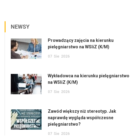
NEWSY
Prowadzący zajęcia na kierunku
pielęgniarstwo na WSIiZ (K/M)
07
Sie
2026
Wykładowca na kierunku pielęgniarstwo
na WSIiZ (K/M)
07
Sie
2026
Zawód większy niż stereotyp. Jak
naprawdę wygląda współczesne
pielęgniarstwo?
07
Sie
2026