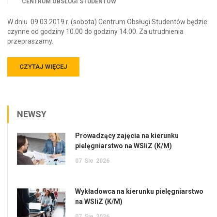
CENTRUM OBSŁUGI STUDENTÓW
W dniu 09.03.2019 r. (sobota) Centrum Obsługi Studentów będzie
czynne od godziny 10.00 do godziny 14.00. Za utrudnienia
przepraszamy.
CZYTAJ WIĘCEJ
NEWSY
Prowadzący zajęcia na kierunku
pielęgniarstwo na WSIiZ (K/M)
07
Sie
2026
Wykładowca na kierunku pielęgniarstwo
na WSIiZ (K/M)
07
Sie
2026