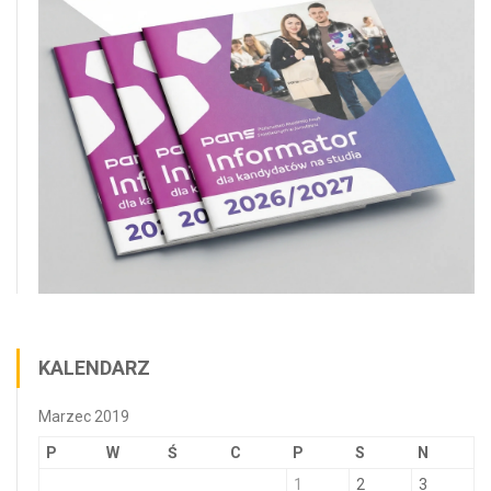
KALENDARZ
Marzec 2019
P
W
Ś
C
P
S
N
1
2
3