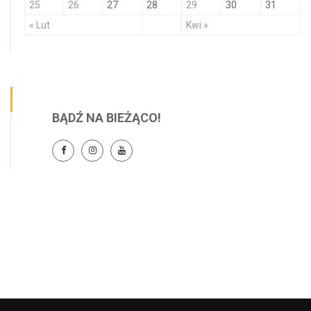
25
26
27
28
29
30
31
« Lut
Kwi »
BĄDŹ NA BIEŻĄCO!