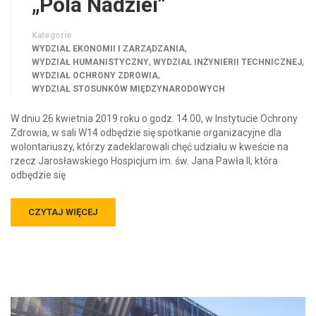
„Pola Nadziei”
Kategorie
,
WYDZIAŁ EKONOMII I ZARZĄDZANIA
,
,
WYDZIAŁ HUMANISTYCZNY
WYDZIAŁ INŻYNIERII TECHNICZNEJ
,
WYDZIAŁ OCHRONY ZDROWIA
WYDZIAŁ STOSUNKÓW MIĘDZYNARODOWYCH
W dniu 26 kwietnia 2019 roku o godz. 14.00, w Instytucie Ochrony
Zdrowia, w sali W14 odbędzie się spotkanie organizacyjne dla
wolontariuszy, którzy zadeklarowali chęć udziału w kweście na
rzecz Jarosławskiego Hospicjum im. św. Jana Pawła II, która
odbędzie się
CZYTAJ WIĘCEJ