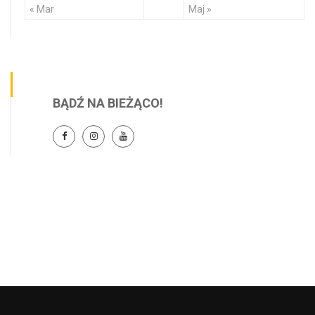
« Mar
Maj »
BĄDŹ NA BIEŻĄCO!