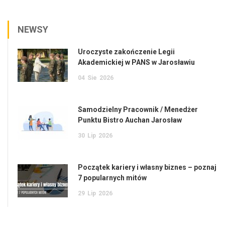
NEWSY
Uroczyste zakończenie Legii
Akademickiej w PANS w Jarosławiu
04
Sie
2026
Samodzielny Pracownik / Menedżer
Punktu Bistro Auchan Jarosław
30
Lip
2026
Początek kariery i własny biznes – poznaj
7 popularnych mitów
29
Lip
2026