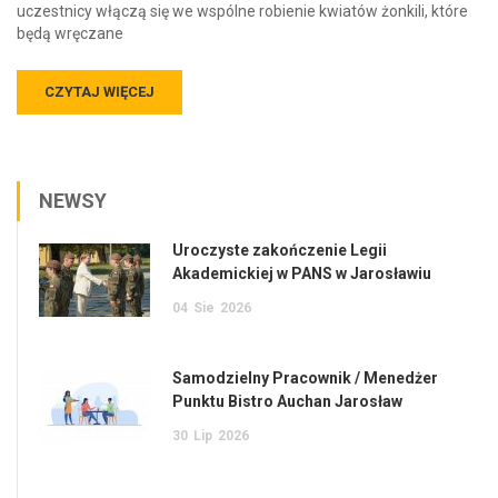
uczestnicy włączą się we wspólne robienie kwiatów żonkili, które
będą wręczane
CZYTAJ WIĘCEJ
NEWSY
Uroczyste zakończenie Legii
Akademickiej w PANS w Jarosławiu
04
Sie
2026
Samodzielny Pracownik / Menedżer
Punktu Bistro Auchan Jarosław
30
Lip
2026