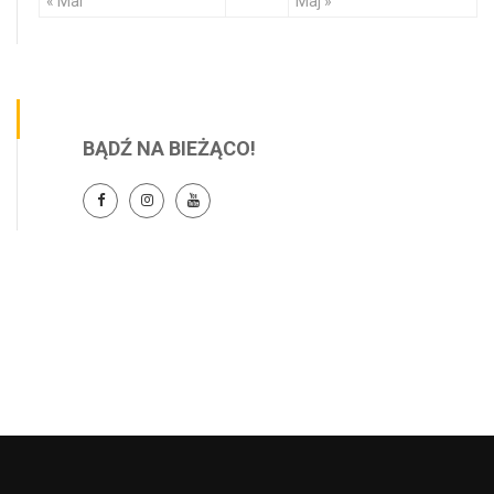
« Mar
Maj »
BĄDŹ NA BIEŻĄCO!