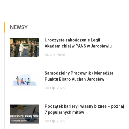
NEWSY
Uroczyste zakończenie Legii
Akademickiej w PANS w Jarosławiu
04
Sie
2026
Samodzielny Pracownik / Menedżer
Punktu Bistro Auchan Jarosław
30
Lip
2026
Początek kariery i własny biznes – poznaj
7 popularnych mitów
29
Lip
2026