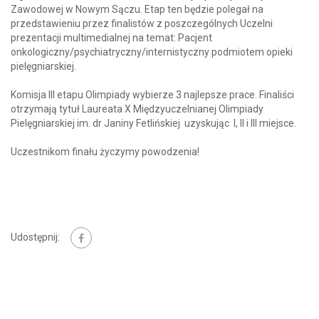
Zawodowej w Nowym Sączu. Etap ten będzie polegał na
przedstawieniu przez finalistów z poszczególnych Uczelni
prezentacji multimedialnej na temat: Pacjent
onkologiczny/psychiatryczny/internistyczny podmiotem opieki
pielęgniarskiej.
Komisja III etapu Olimpiady wybierze 3 najlepsze prace. Finaliści
otrzymają tytuł Laureata X Międzyuczelnianej Olimpiady
Pielęgniarskiej im. dr Janiny Fetlińskiej uzyskując I, II i III miejsce.
Uczestnikom finału życzymy powodzenia!
Udostępnij: