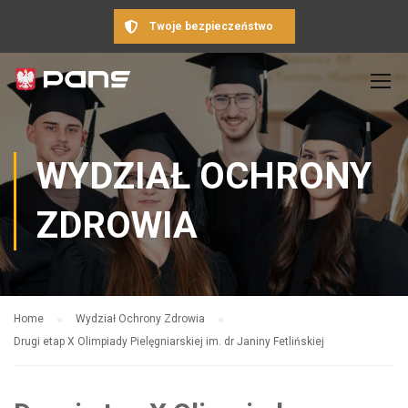
Twoje bezpieczeństwo
WYDZIAŁ OCHRONY
ZDROWIA
Home
Wydział Ochrony Zdrowia
Drugi etap X Olimpiady Pielęgniarskiej im. dr Janiny Fetlińskiej