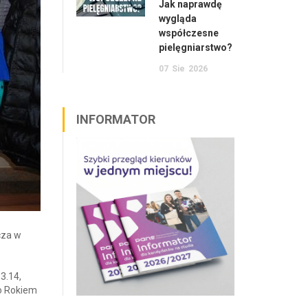
Jak naprawdę
wygląda
współczesne
pielęgniarstwo?
07
Sie
2026
INFORMATOR
cza w
3.14,
no Rokiem