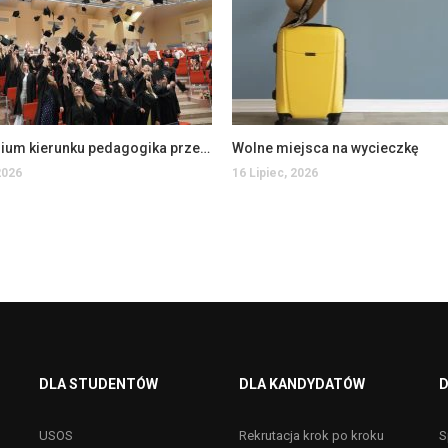
Absolutorium kierunku pedagogika przedszkolna i wczesnoszkolna
Wolne miejsca na wycieczkę
2026
16 Lipiec, 2026
DLA STUDENTÓW
DLA KANDYDATÓW
D
USOS
Rekrutacja krok po kroku
S