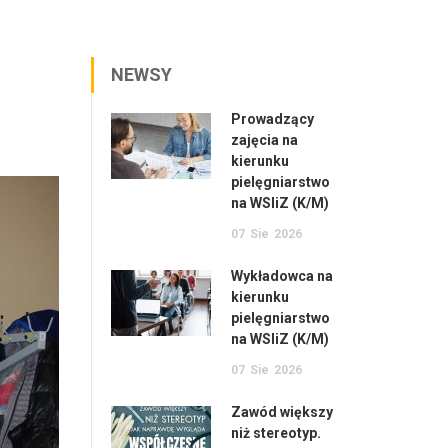
NEWSY
Prowadzący
zajęcia na
kierunku
pielęgniarstwo
na WSIiZ (K/M)
07
Sie
2026
Wykładowca na
kierunku
pielęgniarstwo
na WSIiZ (K/M)
07
Sie
2026
Zawód większy
niż stereotyp.