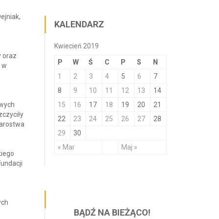
ejniak,
KALENDARZ
Kwiecień 2019
y oraz
P
W
Ś
C
P
S
N
i w
1
2
3
4
5
6
7
8
9
10
11
12
13
14
owych
15
16
17
18
19
20
21
zczyciły
22
23
24
25
26
27
28
tarostwa
29
30
« Mar
Maj »
kiego
undacji
ych
BĄDŹ NA BIEŻĄCO!