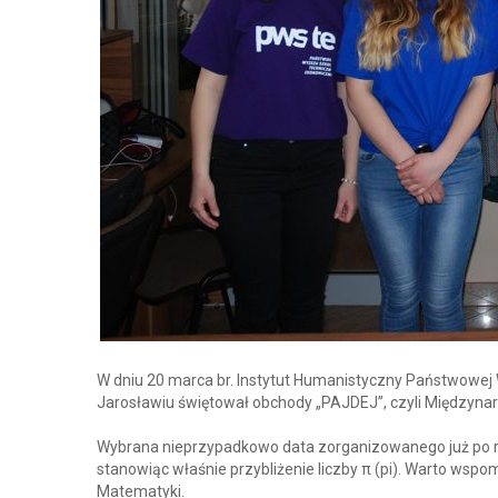
W dniu 20 marca br. Instytut Humanistyczny Państwowej
Jarosławiu świętował obchody „PAJDEJ”, czyli Międzynar
Wybrana nieprzypadkowo data zorganizowanego już po r
stanowiąc właśnie przybliżenie liczby π (pi). Warto wsp
Matematyki.