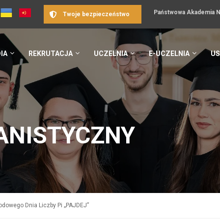
Państwowa Akademia Na
Twoje bezpieczeństwo
IA
REKRUTACJA
UCZELNIA
E-UCZELNIA
US
ANISTYCZNY
odowego Dnia Liczby Pi „PAJDEJ”