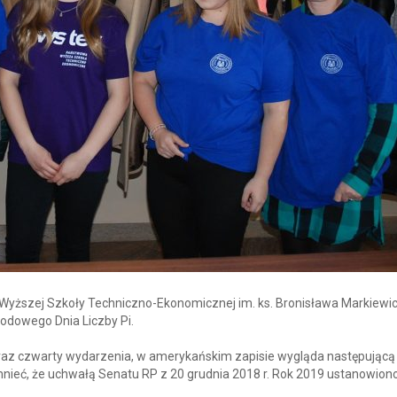
 Wyższej Szkoły Techniczno-Ekonomicznej im. ks. Bronisława Markiewi
odowego Dnia Liczby Pi.
az czwarty wydarzenia, w amerykańskim zapisie wygląda następującą 
omnieć, że uchwałą Senatu RP z 20 grudnia 2018 r. Rok 2019 ustanowio