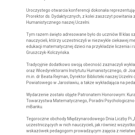
Uroczystego otwarcia konferencji dokonała reprezentującą
Prorektor ds. Dydaktycznych, z kolei zaszczyt powitania 
Humanistycznego naszej Uczelni.
Tym razem święto adresowane było do uczniów III klas 
nauczycieli, którzy uczestniczyli w niezwykle ciekawej m
edukacji matematycznej dzieci na przykładzie liczenia i r
Gruszczyk-Kolczyńska.
Tradycyjnie dodatkowo swoją obecność zaznaczyli wykła
oraz Wicedyrektorami Instytutu Humanistycznego, dr Jo
m.in. dr Beata Rejman, Dyrektor Biblioteki naszej Uczeln
Powiatowego w Jarosławiu, a także wykładająca na pedag
Wydarzenie zostało objęte Patronatem Honorowym: Kura
Towarzystwa Matematycznego, Poradni Psychologiczno-P
mBanku.
Tegoroczne obchody Międzynarodowego Dnia Liczby Pi 
uczestniczących w nich nauczycieli, jak również wszyst
wskazówek pedagogom prowadzącym zajęcia z niełatwego