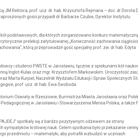
 JM Rektora, prof. ucz. dr. hab. Krzysztofa Rejmana – doc. dr Dorota D
zaproszonych gości przypadł dr Barbarze Czubie, Dyrektor Instytutu
szkół podstawowych, dla których zorganizowano konkurs matematyczn
erytorycznie prelekcji zatytułowanej „Konieczność zachowania ciągłośc
achowania”, którą przeprowadził gość specjalny prof. zw. dr hab. Edyta
dowcy i studenci PWSTE w Jarosławiu, łącznie z opiekunami kół nauk
anną Inglot-Kulas oraz mgr. Krzysztofem Markowskim. Uroczystość zas
i oraz Marta Kurpiel, Naczelnik Wydziału Edukacji i Spraw Społecznych S
ogice, prof. ucz. dr hab. Ewa Swoboda.
torium Oświaty w Rzeszowie, Burmistrza Miasta Jarosławia oraz Pols
edagogicznej w Jarosławiu i Stowarzyszenia Mensa Polska, a także F
„PAJDEJ” spotkały się z bardzo pozytywnym odzewem ze strony
kich sympatyków królowej nauk. Celem spotkania było przekazanie cenn
 przedmiotu – matematyki, aby potrafili wzbudzić w uczniach