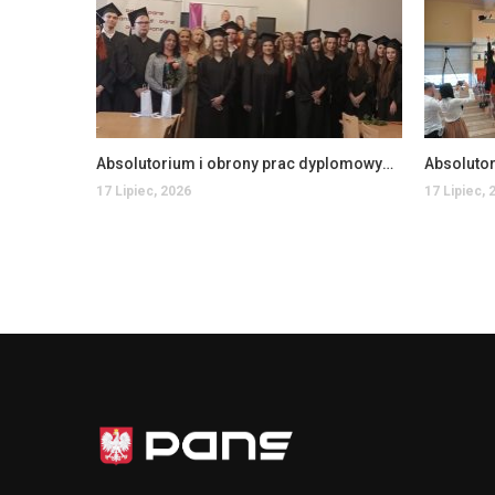
Absolutorium i obrony prac dyplomowych na kierunku Filologia
17 Lipiec, 2026
17 Lipiec, 