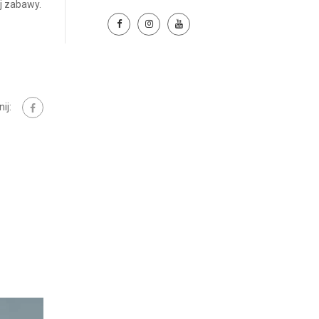
ej zabawy.
ij: