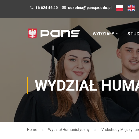
16 624 46 40
uczelnia@pansjar.edu.pl
WYDZIAŁY
STUD
WYDZIAŁ HUM
Home
Wydział Humanistyczny
IV obchody Międzynar