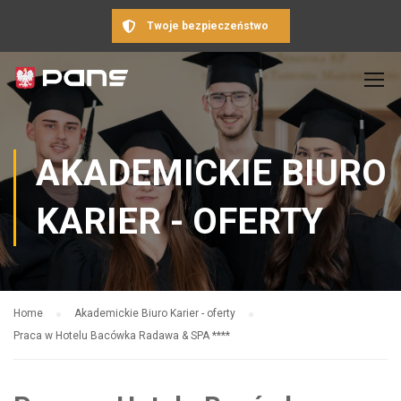
Twoje bezpieczeństwo
AKADEMICKIE BIURO
KARIER - OFERTY
Home
Akademickie Biuro Karier - oferty
Praca w Hotelu Bacówka Radawa & SPA ****