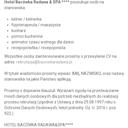
Hotel Bacówka Radawa & SPA ****
poszukuje osób na
stanowiska:
kelner / kelnerka
fizjoterapeuta / masażysta
kucharz
pomoc kuchenna
animator czasu wolnego dla dzieci
recepcjonistka / recepcjonista
Wszystkie osoby zainteresowane prosimy o przesyłanie CV na
adres:
rekrutacja@bacowkaradawa.pl
W tytule wiadomości prosimy wpisać: IMIĘ, NAZWISKO, oraz nazwę
stanowiska na jakie Państwo aplikują
Prosimy o dopisanie klauzuli: Wyrażam zgodę na przetwarzanie
moich danych osobowych dla potrzeb niezbędnych do realizacji
procesu rekrutacji (zgodnie z Ustawą z dnia 29.08.1997 roku o
Ochronie Danych Osobowych; tekst jednolity: Dz. U. 2016 r. poz.
922.)
HOTEL BACÓWKA RADAWA&SPA****