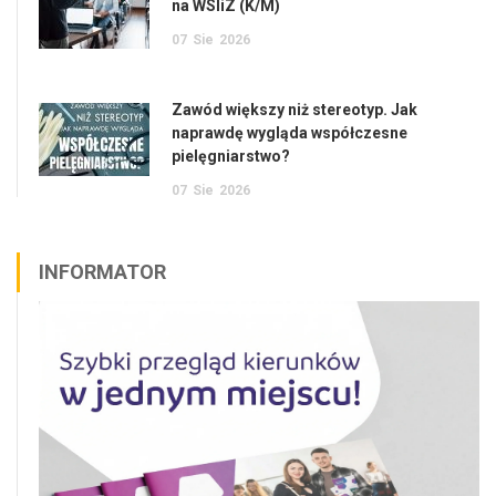
na WSIiZ (K/M)
07
Sie
2026
Zawód większy niż stereotyp. Jak
naprawdę wygląda współczesne
pielęgniarstwo?
07
Sie
2026
INFORMATOR