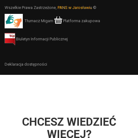
Wszelkie Prawa Zastrzeżone,
PANS w Jarosławiu
©
Tłumacz Migam
Platforma zakupowa
Biuletyn Informacji Publicznej
Deklaracja dostępności
CHCESZ WIEDZIEĆ
WIĘCEJ?