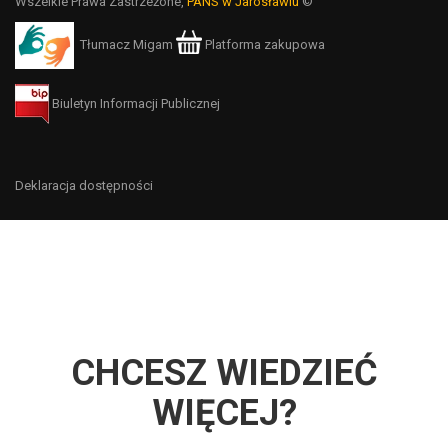
Wszelkie Prawa Zastrzeżone,
PANS w Jarosławiu
©
Tłumacz Migam
Platforma zakupowa
Biuletyn Informacji Publicznej
Deklaracja dostępności
CHCESZ WIEDZIEĆ
WIĘCEJ?