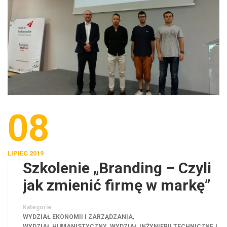
08
LIPIEC 2019
Szkolenie „Branding – Czyli
jak zmienić firmę w markę”
Kategorie
,
WYDZIAŁ EKONOMII I ZARZĄDZANIA
,
,
WYDZIAŁ HUMANISTYCZNY
WYDZIAŁ INŻYNIERII TECHNICZNEJ