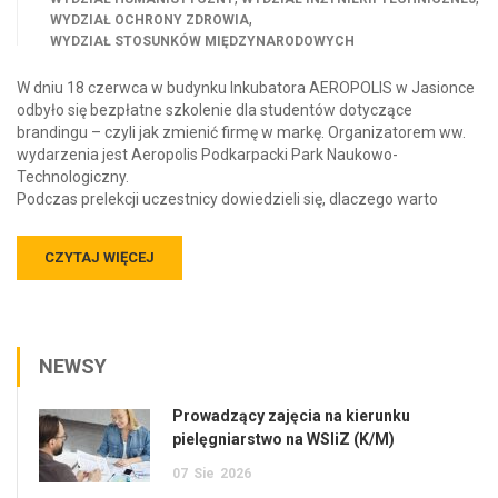
,
WYDZIAŁ OCHRONY ZDROWIA
WYDZIAŁ STOSUNKÓW MIĘDZYNARODOWYCH
W dniu 18 czerwca w budynku Inkubatora AEROPOLIS w Jasionce
odbyło się bezpłatne szkolenie dla studentów dotyczące
brandingu – czyli jak zmienić firmę w markę. Organizatorem ww.
wydarzenia jest Aeropolis Podkarpacki Park Naukowo-
Technologiczny.
Podczas prelekcji uczestnicy dowiedzieli się, dlaczego warto
CZYTAJ WIĘCEJ
NEWSY
Prowadzący zajęcia na kierunku
pielęgniarstwo na WSIiZ (K/M)
07
Sie
2026