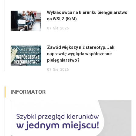
Wykładowca na kierunku pielęgniarstwo
na WSIiZ (K/M)
07
Sie
2026
Zawód większy niż stereotyp. Jak
naprawdę wygląda współczesne
pielęgniarstwo?
07
Sie
2026
INFORMATOR