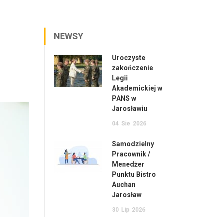
NEWSY
Uroczyste
zakończenie
Legii
Akademickiej w
PANS w
Jarosławiu
04
Sie
2026
Samodzielny
Pracownik /
Menedżer
Punktu Bistro
Auchan
Jarosław
30
Lip
2026