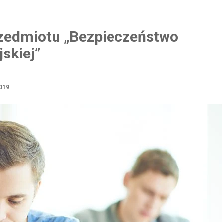
zedmiotu „Bezpieczeństwo
skiej”
019