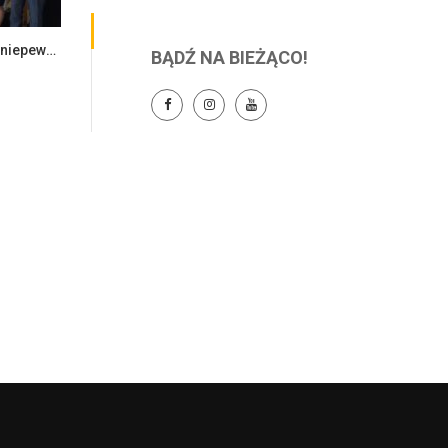
Ekonomia i zarządzanie w dobie niepewności – konferencja naukowa
BĄDŹ NA BIEŻĄCO!