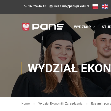
16 624 46 40
uczelnia@pansjar.edu.pl
WYDZIAŁY
STUD
WYDZIAŁ EKON
Home
Wydział Ekonomii i Zarządzania
Egzamin popra