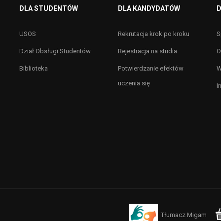
DLA STUDENTÓW
DLA KANDYDATÓW
D
USOS
Rekrutacja krok po kroku
S
Dział Obsługi Studentów
Rejestracja na studia
O
Biblioteka
Potwierdzanie efektów
W
uczenia się
I
Tłumacz Migam