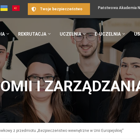
Państwowa Akademia Na
Twoje bezpieczeństwo
IA
REKRUTACJA
UCZELNIA
E-UCZELNIA
US
OMII I ZARZĄDZANI
wkowy z przedmiotu „Bezpieczeństwo wewnętrzne w Unii Europejskiej”