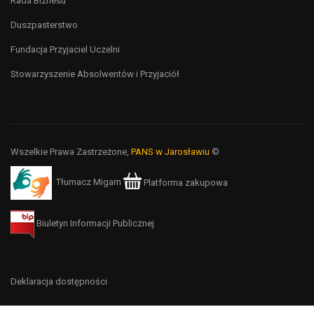
Rada Biznesu
Duszpasterstwo
Fundacja Przyjaciel Uczelni
Stowarzyszenie Absolwentów i Przyjaciół
Wszelkie Prawa Zastrzeżone,
PANS w Jarosławiu
©
Tłumacz Migam
Platforma zakupowa
Biuletyn Informacji Publicznej
Deklaracja dostępności