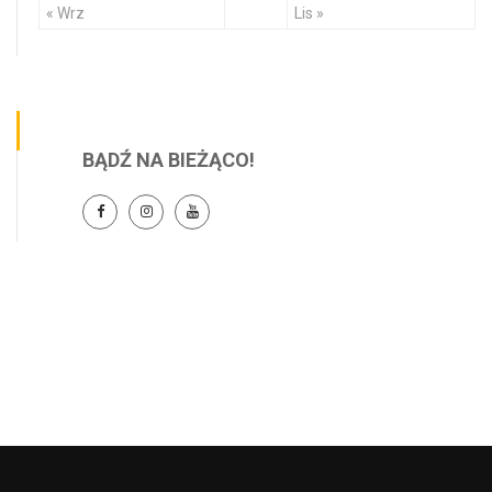
« Wrz
Lis »
BĄDŹ NA BIEŻĄCO!