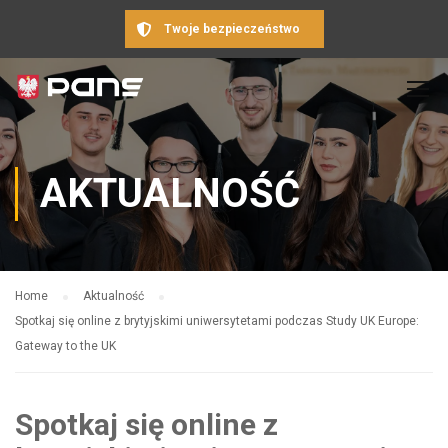
Twoje bezpieczeństwo
AKTUALNOŚĆ
Home
Aktualność
Spotkaj się online z brytyjskimi uniwersytetami podczas Study UK Europe:
Gateway to the UK
Spotkaj się online z