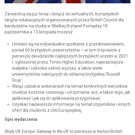
Zarejestruj się już teraz i dołącz do wirtualnych, europejskich
targów edukacyjnych organizowanych przez British Council dla
kandydatów na studia w Wielkiej Brytanii! Pomiędzy 19
października a 13 listopada możesz:
Umówić się na indywidualne spotkanie z przedstawicielami
ponad 60 brytyjskich uniwersytetów – w tym trzynaście z
pierwszej dwudziestki najlepszych brytyjskich uczelni w 2021
r. ogłoszonej przez Times Higher Education, najważniejsze
walijskie i szkockie szkoły wyższe, a także wiele
uniwersytetów należących do elitarnej brytyjskiej ‘Russell
Grup’.
Wziąć udział w webinariach na temat konkretnych kierunków
studiów, kosztów czesnego i utrzymania, wiz, a także tego, jak
aplikować i jak się do aplikowania przygotować
Uzyskać najświeższe informacje na temat stypendiów i innych
ofert dla studentó z Unii Europejskiej.
Opis wydarzenia
Study UK Europe: Gateway to the UK
to pierwsze w historii British