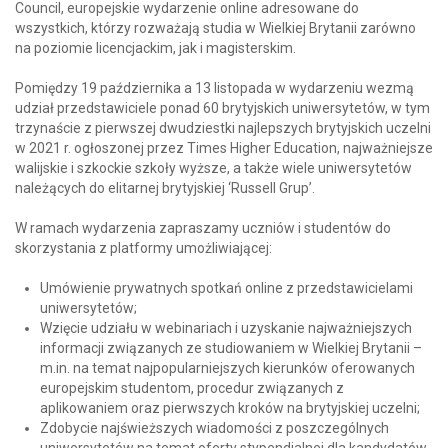
Council, europejskie wydarzenie online adresowane do
wszystkich, którzy rozważają studia w Wielkiej Brytanii zarówno
na poziomie licencjackim, jak i magisterskim.
Pomiędzy 19 października a 13 listopada w wydarzeniu wezmą
udział przedstawiciele ponad 60 brytyjskich uniwersytetów, w tym
trzynaście z pierwszej dwudziestki najlepszych brytyjskich uczelni
w 2021 r. ogłoszonej przez Times Higher Education, najważniejsze
walijskie i szkockie szkoły wyższe, a także wiele uniwersytetów
należących do elitarnej brytyjskiej ‘Russell Grup’.
W ramach wydarzenia zapraszamy uczniów i studentów do
skorzystania z platformy umożliwiającej:
Umówienie prywatnych spotkań online z przedstawicielami
uniwersytetów;
Wzięcie udziału w webinariach i uzyskanie najważniejszych
informacji związanych ze studiowaniem w Wielkiej Brytanii –
m.in. na temat najpopularniejszych kierunków oferowanych
europejskim studentom, procedur związanych z
aplikowaniem oraz pierwszych kroków na brytyjskiej uczelni;
Zdobycie najświeższych wiadomości z poszczególnych