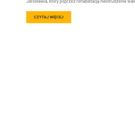
Jarosławia, który poprzez rehabilitację niestrudzenie wal
CZYTAJ WIĘCEJ