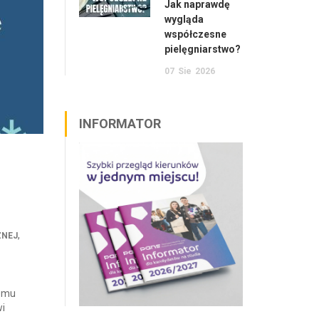
Jak naprawdę
wygląda
współczesne
pielęgniarstwo?
07
Sie
2026
INFORMATOR
,
ZNEJ
remu
wi