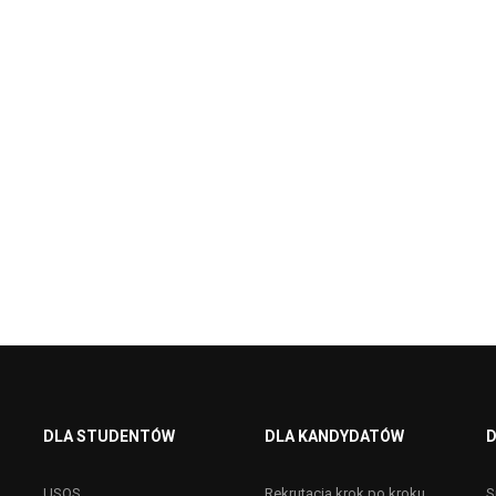
DLA STUDENTÓW
DLA KANDYDATÓW
D
USOS
Rekrutacja krok po kroku
S