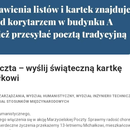
czta – wyślij świąteczną kartkę
łkowi
,
,
 ZARZĄDZANIA
WYDZIAŁ HUMANISTYCZNY
WYDZIAŁ INŻYNIERII TECHNIC
IAŁ STOSUNKÓW MIĘDZYNARODOWYCH
Humanistycznego,
o włączenia się w akcję Marzycielskiej Poczty. Sprawmy radość cho
u serdeczne życzenia przekażemy 13-letniemu Michałkowi, mieszkańco