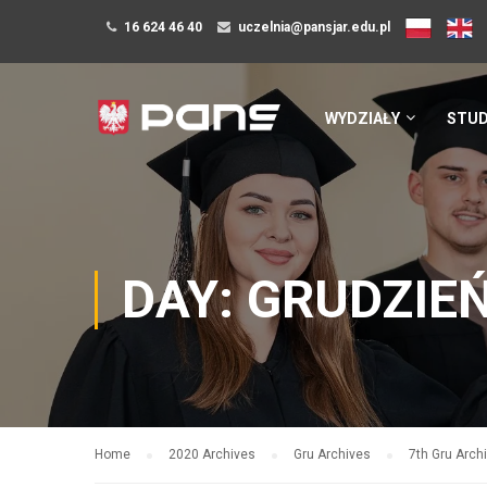
16 624 46 40
uczelnia@pansjar.edu.pl
WYDZIAŁY
STUD
DAY: GRUDZIEŃ
Home
2020 Archives
Gru Archives
7th Gru Arch