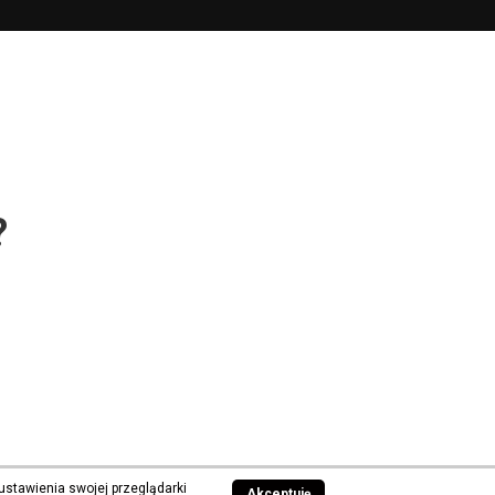
?
ustawienia swojej przeglądarki
Akceptuję