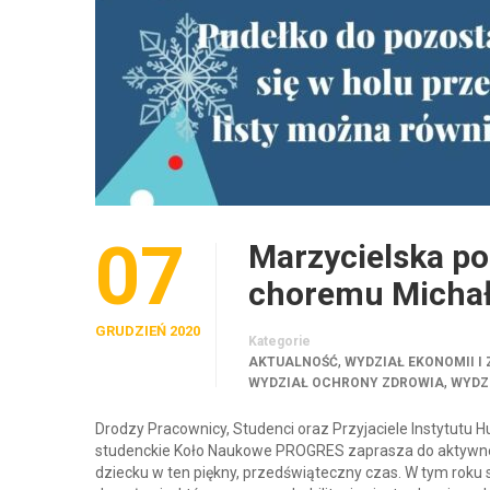
07
Marzycielska po
choremu Micha
GRUDZIEŃ 2020
Kategorie
,
AKTUALNOŚĆ
WYDZIAŁ EKONOMII I
,
WYDZIAŁ OCHRONY ZDROWIA
WYDZ
Drodzy Pracownicy, Studenci oraz Przyjaciele Instytutu 
studenckie Koło Naukowe PROGRES zaprasza do aktywneg
dziecku w ten piękny, przedświąteczny czas. W tym rok