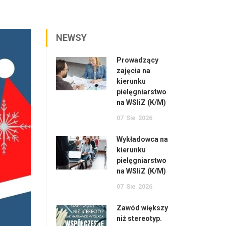
NEWSY
Prowadzący
zajęcia na
kierunku
pielęgniarstwo
na WSIiZ (K/M)
07
Sie
2026
Wykładowca na
kierunku
pielęgniarstwo
na WSIiZ (K/M)
07
Sie
2026
Zawód większy
niż stereotyp.