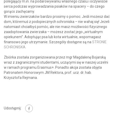
polegający m.in. na podarowywaniu własnego czasu i oczywiście
serca podczas wyprowadzania psiaków na spacery – do czego
gorąco zachęcamy.
W imieniu zwierzaków bardzo prosimy o pomoc. Jeśli możesz dać
dom, któremuś z podopiecznych schroniska – nie wahaj się! Jeżeli
natomiast chciałbyś pomóc, ale nie masz możliwości fizycznego
zaadoptowania zwierzaka – możesz zostać jego „wirtualnym
opiekunem”. Adoptując psa lub kota wirtualnie, wspomagasz
finansowo jego utrzymanie. Szczegóły dostępne są na
STRONIE
SCHRONISKA.
Zbiórka została zorganizowana przez mgr Magdalenę Bojarską
wraz z zagranicznymi studentami, uczącymi się w naszej uczelni
w ramach programu Erasmus+. Ponadto akcja została objęta
Patronatem Honorowym JM Rektora, prof. ucz. dr. hab.
Krzysztofa Rejmana.
Udostępnij: