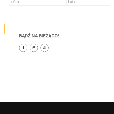
« Gru
Lut »
BĄDŹ NA BIEŻĄCO!