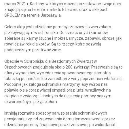
marca 2021 r. Kartony, w których można pozostawiać swoje dary
znajdują się na terenie marketu E.Leclerc oraz w sklepach
SPOŁEM na terenie Jarosławia.
Celem akcji jest udzielenie pomocy rzeczowej zwierzakom
przebywającym w schronisku. Do oznaczonych kartonów
zbierane są karmy (suche i mokre), smycze, zabawki, obroże, jak
również żwirek dla kotów. Są to rzeczy, które pozwolą
podopiecznym przetrwać zimę.
Obecnie w Schronisku dla Bezdomnych Zwierząt w
Orzechowcach znajduje się około 200 zwierząt. Przeważnie są to
ofiary wypadków, wycieńczenia spowodowanego samotną
tułaczką po mieście lub zaniedbań z winy poprzednich właścicieli.
Podobnie jak załoga schroniska marzymy, aby wśród nas
pojawiało się coraz więcej empatii oraz ludzi wrażliwych na
cierpienie zwierząt i chętnych do niesienia pomocy naszym
czworonożnym przyjaciołom.
Istnieją rozmaite sposoby na wspieranie schroniskowych
pensjonariuszy, od zapewnienia domu tymczasowego, przez
udzielanie pomocy finansowej oraz rzeczowej po wolontariat