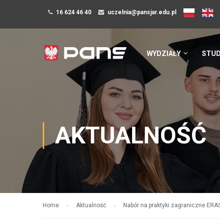
16 624 46 40
uczelnia@pansjar.edu.pl
WYDZIAŁY
STUD
AKTUALNOŚĆ
Home
Aktualność
Nabór na praktyki zagraniczne ER