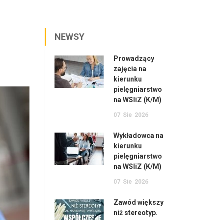
NEWSY
Prowadzący
zajęcia na
kierunku
pielęgniarstwo
na WSIiZ (K/M)
07
Sie
2026
Wykładowca na
kierunku
pielęgniarstwo
na WSIiZ (K/M)
07
Sie
2026
Zawód większy
niż stereotyp.