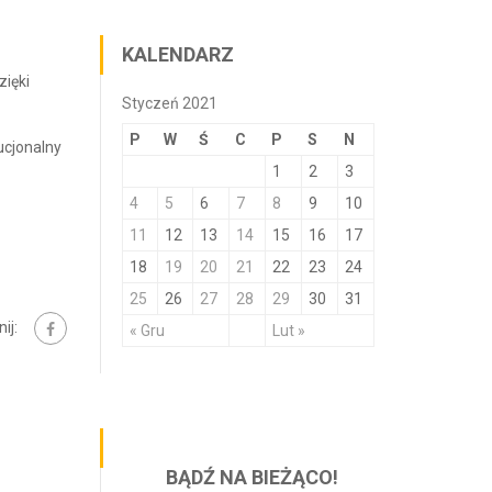
KALENDARZ
zięki
Styczeń 2021
P
W
Ś
C
P
S
N
ucjonalny
1
2
3
4
5
6
7
8
9
10
11
12
13
14
15
16
17
18
19
20
21
22
23
24
25
26
27
28
29
30
31
ij:
« Gru
Lut »
BĄDŹ NA BIEŻĄCO!