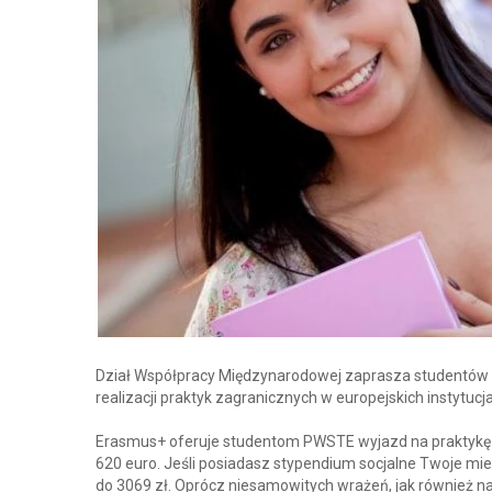
Dział Współpracy Międzynarodowej zaprasza studentów 
realizacji praktyk zagranicznych w europejskich insty
Erasmus+ oferuje studentom PWSTE wyjazd na praktykę 
620 euro. Jeśli posiadasz stypendium socjalne Twoje m
do 3069 zł. Oprócz niesamowitych wrażeń, jak również n