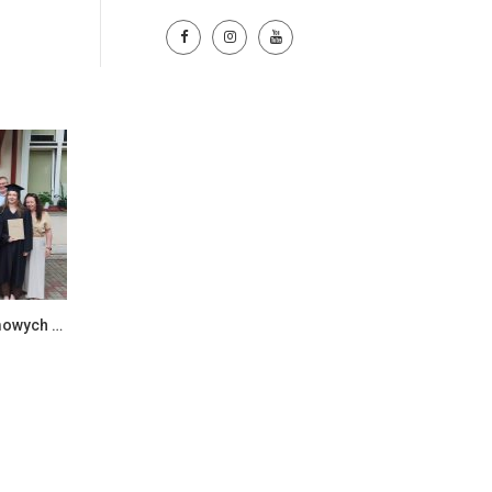
Zakończenie egzaminów dyplomowych na Wydziale Ekonomii i Zarządzania