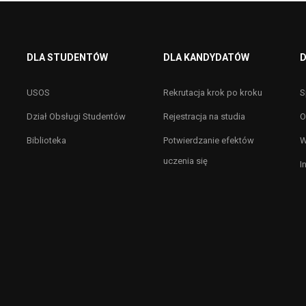
DLA STUDENTÓW
DLA KANDYDATÓW
D
USOS
Rekrutacja krok po kroku
S
Dział Obsługi Studentów
Rejestracja na studia
O
Biblioteka
Potwierdzanie efektów
W
uczenia się
I