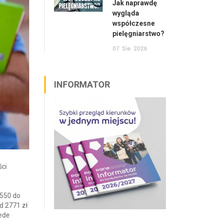
Jak naprawdę
wygląda
współczesne
pielęgniarstwo?
07
Sie
2026
INFORMATOR
ści
 550 do
d 2771 zł
zede