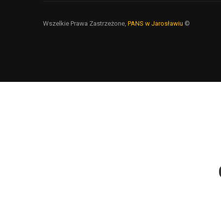
Wszelkie Prawa Zastrzeżone,
PANS w Jarosławiu
©