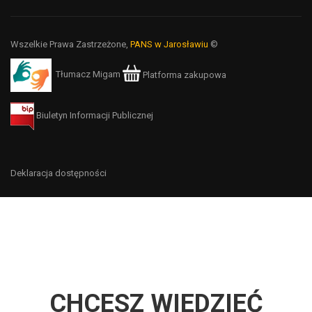
Wszelkie Prawa Zastrzeżone,
PANS w Jarosławiu
©
Tłumacz Migam
Platforma zakupowa
Biuletyn Informacji Publicznej
Deklaracja dostępności
CHCESZ WIEDZIEĆ