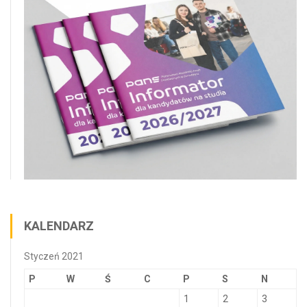
KALENDARZ
Styczeń 2021
P
W
Ś
C
P
S
N
1
2
3