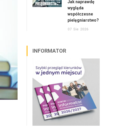
Jak naprawdę
wygląda
współczesne
pielęgniarstwo?
07
Sie
2026
INFORMATOR