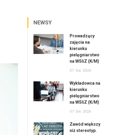
NEWSY
Prowadzący
zajęcia na
kierunku
pielęgniarstwo
na WSIiZ (K/M)
07
Sie
2026
Wykładowca na
kierunku
pielęgniarstwo
na WSIiZ (K/M)
07
Sie
2026
Zawód większy
niż stereotyp.