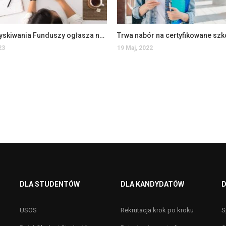
Dział Pozyskiwania Funduszy ogłasza nabór na certyfikowane szkolenie LEAN MANUFUCTURING
23
19 Maj, 2022
DLA STUDENTÓW
DLA KANDYDATÓW
D
USOS
Rekrutacja krok po kroku
S