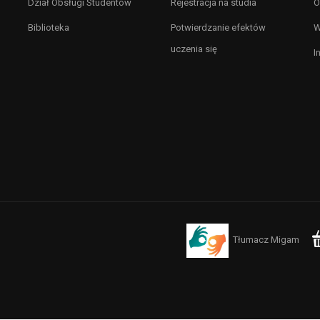
Dział Obsługi Studentów
Rejestracja na studia
O
Biblioteka
Potwierdzanie efektów
W
uczenia się
I
Tłumacz Migam