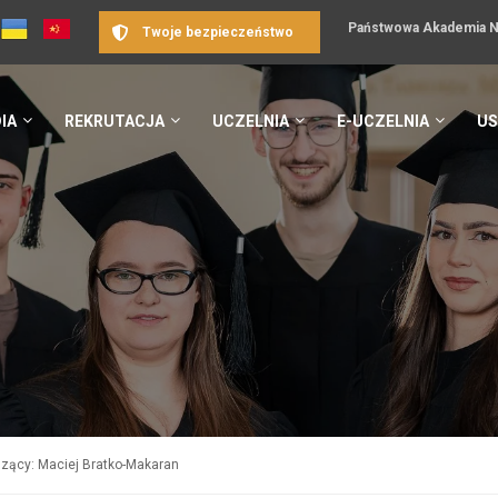
Państwowa Akademia Na
Twoje bezpieczeństwo
IA
REKRUTACJA
UCZELNIA
E-UCZELNIA
US
zący: Maciej Bratko-Makaran