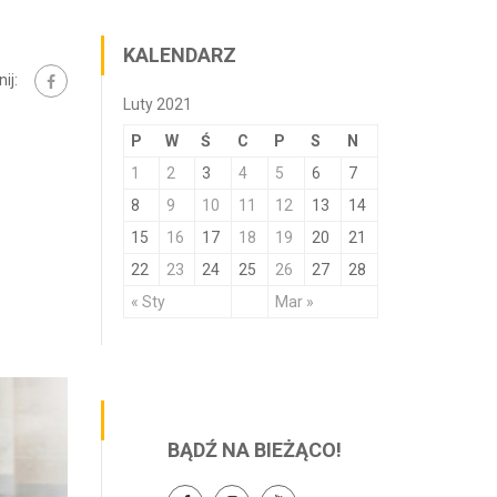
KALENDARZ
ij:
Luty 2021
P
W
Ś
C
P
S
N
1
2
3
4
5
6
7
8
9
10
11
12
13
14
15
16
17
18
19
20
21
22
23
24
25
26
27
28
« Sty
Mar »
BĄDŹ NA BIEŻĄCO!