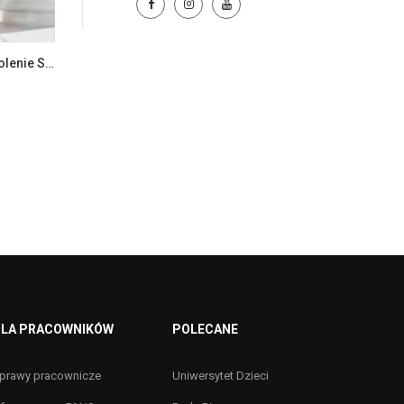
Trwa nabór na certyfikowane szkolenie SCRUM
LA PRACOWNIKÓW
POLECANE
prawy pracownicze
Uniwersytet Dzieci