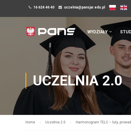
16 624 46 40
uczelnia@pansjar.edu.pl
WYDZIAŁY
STUD
UCZELNIA 2.0
Home
Uczelnia 2.0
Harmonogram TELC – luty, prowad