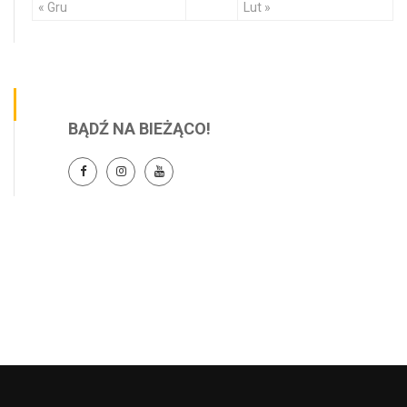
« Gru
Lut »
BĄDŹ NA BIEŻĄCO!