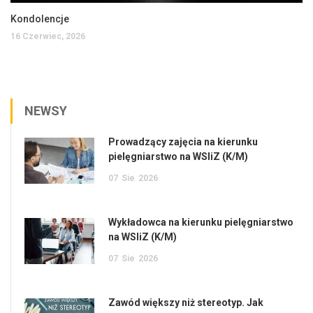
Kondolencje
16 Czerwiec, 2026
NEWSY
Prowadzący zajęcia na kierunku
pielęgniarstwo na WSIiZ (K/M)
07
Sie
2026
Wykładowca na kierunku pielęgniarstwo
na WSIiZ (K/M)
07
Sie
2026
Zawód większy niż stereotyp. Jak