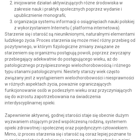
inicjowanie działań aktywizujących różne środowiska w
zakresie nauk i praktyk społecznych poprzez wydanie i
upublicznienie monografii;
organizacja systemu informacji o osiągnięciach nauki polskiej
z wykorzystaniem Internetu ( platforma internetowa).
Starzenie się i starość są nieuniknionymi, naturalnymi elementami
ludzkiego życia. Proces starzenia się może mieć różny przebieg od
pozytywnego, w którym fizjologiczne zmiany związane ze
starzeniem się organizmu postępują powoli, poprzez zwyczajny
przebiegający adekwatnie do postępującego wieku, aż do
patologicznego przyśpieszonego wielochorobowością i różnego
typu stanami patologicznymi. Niestety starszy wiek często
związany jest z wystąpieniem wielochorobowości i niesprawności
w różnych aspektach życia, poważnie ograniczających
funkcjonowanie osób w podeszłym wieku oraz przyczyniających
się do wzrostu zapotrzebowania na świadczenia
interdyscyplinarnej opieki.
Zapewnienie aktywnej, godnej starości staje się obecnie dużym
wyzwaniem stojącym przed współczesną rodziną, systemem
opieki zdrowotnej i społecznej oraz pojedynczym człowiekiem.
Mimo, iż proces starzenia się i starość są coraz lepiej poznane to