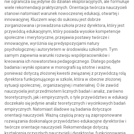
nie ogranicza się jedynie do działań eksploracyjnych, ale formułuje
wiele rekomendacji praktycznych. Orientacja twórcza nauczycieli
stanowi natomiast warunek nowoczesnej edukacji, otwartej i
innowacyjnej. Kluczem więc do sukcesu jest dobrze
zorganizowana i prowadzona szkoła przez dyrektora, który jest
przywódcą edukacyjnym, który posiada wysokie kompetencje
społeczne i merytoryczne, przejawia postawy twórcze i
innowacyjne, wyróżnia się predyspozycjami natury
psychologicznej i autorytetem w środowisku szkolnym. Tym
samym zapewnia warunki rozwoju współpracowników i
kreowania ich nowatorstwa pedagogicznego. Dlatego podjęte
badania i wyniki opisane w monografii są istotne i ważne,
ponieważ dotyczą złożonej kwestii związanej z przywódczą rolą
dyrektora funkcjonującego w szkole, która w obecnie złożonej
sytuacji społecznej , organizacyjnej i materialnej. O ile zawód
nauczyciela jest przedmiotem licznych badań i analiz, zarówno
teoretycznych, jak i empirycznych, o tyle przywództwo w edukacji
doczekało się jedynie analiz teoretycznych i wycinkowych badań
empirycznych. Natomiast śladowe są badania dotyczące
orientacji nauczycieli. Ważną częścią pracy są zaproponowane
rozwiązania doskonalące przywództwo edukacyjne dyrektorów i
twórcze orientacje nauczycieli. Rekomendacje dotyczą:
kształcenia przyszłych nauczycieli i dyrektorów, funkcjonowania