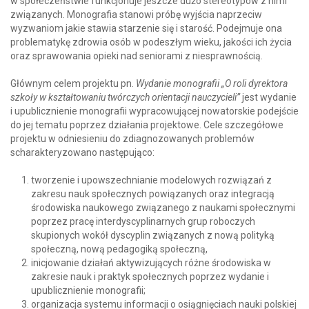
w społeczeństwie funkcjonuje jeszcze dużo stereotypów z nimi
związanych. Monografia stanowi próbę wyjścia naprzeciw
wyzwaniom jakie stawia starzenie się i starość. Podejmuje ona
problematykę zdrowia osób w podeszłym wieku, jakości ich życia
oraz sprawowania opieki nad seniorami z niesprawnością.
Głównym celem projektu pn.
Wydanie monografii „O roli dyrektora
szkoły w kształtowaniu twórczych orientacji nauczycieli”
jest wydanie
i upublicznienie monografii wypracowującej nowatorskie podejście
do jej tematu poprzez działania projektowe. Cele szczegółowe
projektu w odniesieniu do zdiagnozowanych problemów
scharakteryzowano następująco:
tworzenie i upowszechnianie modelowych rozwiązań z
zakresu nauk społecznych powiązanych oraz integracją
środowiska naukowego związanego z naukami społecznymi
poprzez pracę interdyscyplinarnych grup roboczych
skupionych wokół dyscyplin związanych z nową polityką
społeczną, nową pedagogiką społeczną,
inicjowanie działań aktywizujących różne środowiska w
zakresie nauk i praktyk społecznych poprzez wydanie i
upublicznienie monografii;
organizacja systemu informacji o osiągnięciach nauki polskiej