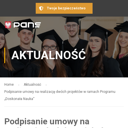
Twoje bezpieczeństwo
AKTUALNOŚĆ
Home
Aktualność
Podpisanie umowy na realizację dwóch projektów w ramach Programu
„Doskonała Nauka”
Podpisanie umowy na