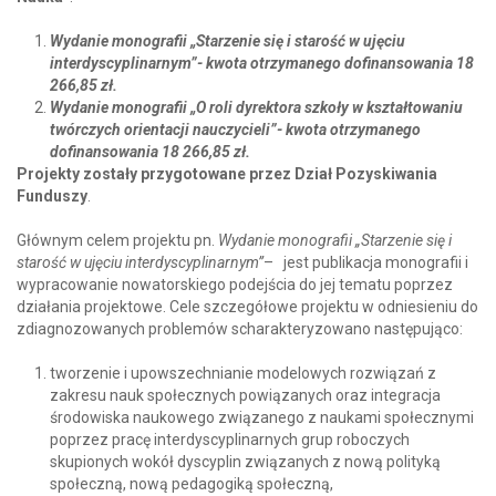
Wydanie monografii „Starzenie się i starość w ujęciu
interdyscyplinarnym”- kwota otrzymanego dofinansowania 18
266,85 zł.
Wydanie monografii „O roli dyrektora szkoły w kształtowaniu
twórczych orientacji nauczycieli”-
kwota otrzymanego
dofinansowania 18 266,85 zł.
Projekty zostały przygotowane przez Dział Pozyskiwania
Funduszy
.
Głównym celem projektu pn.
Wydanie monografii „Starzenie się i
starość w ujęciu interdyscyplinarnym”
– jest publikacja monografii i
wypracowanie nowatorskiego podejścia do jej tematu poprzez
działania projektowe. Cele szczegółowe projektu w odniesieniu do
zdiagnozowanych problemów scharakteryzowano następująco:
tworzenie i upowszechnianie modelowych rozwiązań z
zakresu nauk społecznych powiązanych oraz integracja
środowiska naukowego związanego z naukami społecznymi
poprzez pracę interdyscyplinarnych grup roboczych
skupionych wokół dyscyplin związanych z nową polityką
społeczną, nową pedagogiką społeczną,