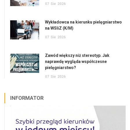
07
Sie
2026
Wykładowca na kierunku pielęgniarstwo
na WSIiZ (K/M)
07
Sie
2026
Zawód większy niż stereotyp. Jak
naprawdę wygląda współczesne
pielęgniarstwo?
07
Sie
2026
INFORMATOR