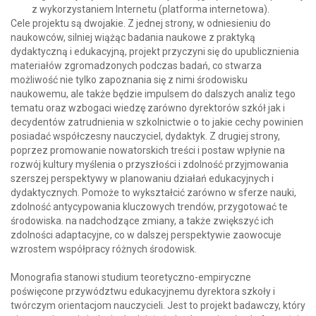
z wykorzystaniem Internetu (platforma internetowa).
Cele projektu są dwojakie. Z jednej strony, w odniesieniu do
naukowców, silniej wiążąc badania naukowe z praktyką
dydaktyczną i edukacyjną, projekt przyczyni się do upublicznienia
materiałów zgromadzonych podczas badań, co stwarza
możliwość nie tylko zapoznania się z nimi środowisku
naukowemu, ale także będzie impulsem do dalszych analiz tego
tematu oraz wzbogaci wiedzę zarówno dyrektorów szkół jak i
decydentów zatrudnienia w szkolnictwie o to jakie cechy powinien
posiadać współczesny nauczyciel, dydaktyk. Z drugiej strony,
poprzez promowanie nowatorskich treści i postaw wpłynie na
rozwój kultury myślenia o przyszłości i zdolność przyjmowania
szerszej perspektywy w planowaniu działań edukacyjnych i
dydaktycznych. Pomoże to wykształcić zarówno w sferze nauki,
zdolność antycypowania kluczowych trendów, przygotować te
środowiska. na nadchodzące zmiany, a także zwiększyć ich
zdolności adaptacyjne, co w dalszej perspektywie zaowocuje
wzrostem współpracy różnych środowisk.
Monografia stanowi studium teoretyczno-empiryczne
poświęcone przywództwu edukacyjnemu dyrektora szkoły i
twórczym orientacjom nauczycieli. Jest to projekt badawczy, który