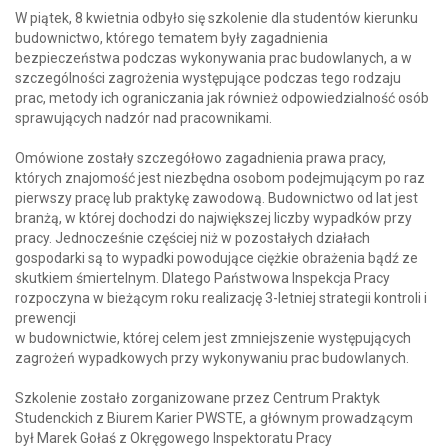
W piątek, 8 kwietnia odbyło się szkolenie dla studentów kierunku
budownictwo, którego tematem były zagadnienia
bezpieczeństwa podczas wykonywania prac budowlanych, a w
szczególności zagrożenia występujące podczas tego rodzaju
prac, metody ich ograniczania jak również odpowiedzialność osób
sprawujących nadzór nad pracownikami.
Omówione zostały szczegółowo zagadnienia prawa pracy,
których znajomość jest niezbędna osobom podejmującym po raz
pierwszy pracę lub praktykę zawodową. Budownictwo od lat jest
branżą, w której dochodzi do największej liczby wypadków przy
pracy. Jednocześnie częściej niż w pozostałych działach
gospodarki są to wypadki powodujące ciężkie obrażenia bądź ze
skutkiem śmiertelnym. Dlatego Państwowa Inspekcja Pracy
rozpoczyna w bieżącym roku realizację 3-letniej strategii kontroli i
prewencji
w budownictwie, której celem jest zmniejszenie występujących
zagrożeń wypadkowych przy wykonywaniu prac budowlanych.
Szkolenie zostało zorganizowane przez Centrum Praktyk
Studenckich z Biurem Karier PWSTE, a głównym prowadzącym
był Marek Gołaś z Okręgowego Inspektoratu Pracy