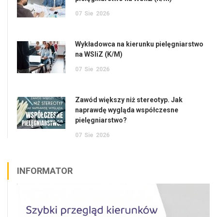
07
Sie
2026
Wykładowca na kierunku pielęgniarstwo
na WSIiZ (K/M)
07
Sie
2026
Zawód większy niż stereotyp. Jak
naprawdę wygląda współczesne
pielęgniarstwo?
07
Sie
2026
INFORMATOR