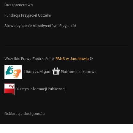
Duszpasterstwo
Fundacja Przyjaciel Uczelni
Stowarzyszenie Absolwentów i Przyjaciół
Wszelkie Prawa Zastrzeżone,
PANS w Jarosławiu
©
Tłumacz Migam
Platforma zakupowa
Biuletyn Informacji Publicznej
Deklaracja dostępności